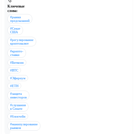
🏷️
Ключевые
слова:
#рынки
предсказаний
#Сенат
США
#регулирование
криптовалют
#крипто-
ставки
#Биткоин
#BTC
#Эфириум
#ETH
#защита
инвесторов
#слушания
в Сенате
#блокчейн
#манипулирование
рынком