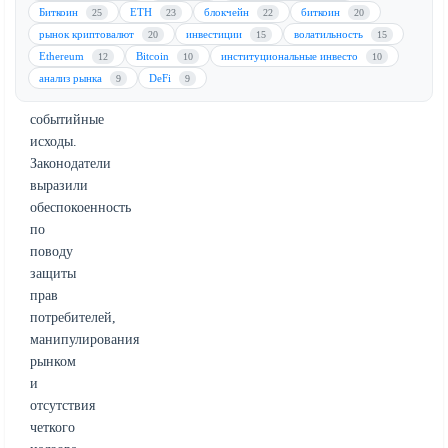
росту
Биткоин
ETH
блокчейн
биткоин
25
23
22
20
ставок
рынок криптовалют
инвестиции
волатильность
20
15
15
на
Ethereum
Bitcoin
институциональные инвесто
12
10
10
политические
анализ рынка
DeFi
9
9
и
событийные
исходы.
Законодатели
выразили
обеспокоенность
по
поводу
защиты
прав
потребителей,
манипулирования
рынком
и
отсутствия
четкого