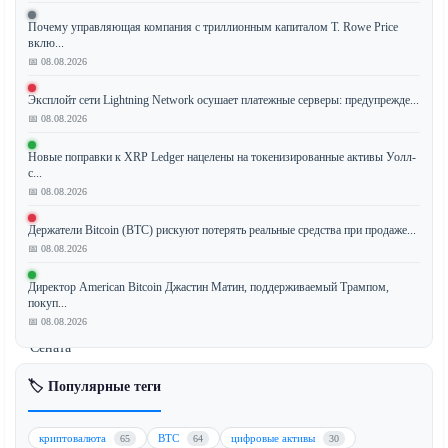
Почему управляющая компания с триллионным капиталом T. Rowe Price
вклю...
Платформы
📅 08.08.2026
рынков
Эксплойт сети Lightning Network осушает платежные серверы: предупрежде...
предсказаний
📅 08.08.2026
оказались
под
Новые поправки к XRP Ledger нацелены на токенизированные активы Уолл-
пристальным
с...
📅 08.08.2026
вниманием
регулирующих
Держатели Bitcoin (BTC) рискуют потерять реальные средства при продаже...
органов
📅 08.08.2026
после
слушаний
Директор American Bitcoin Джастин Матин, поддерживаемый Трампом,
покуп...
в
📅 08.08.2026
Комитете
Сената
по
🏷️ Популярные теги
торговле,
посвященных
резкому
криптовалюта
BTC
цифровые активы
65
64
30