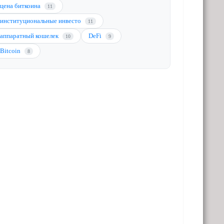
цена биткоина
11
институциональные инвесто
11
аппаратный кошелек
DeFi
10
9
Bitcoin
8