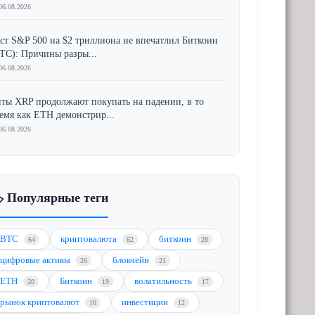
06.08.2026
ст S&P 500 на $2 триллиона не впечатлил Биткоин
TC): Причины разры...
06.08.2026
ты XRP продолжают покупать на падении, в то
емя как ETH демонстрир...
06.08.2026
️ Популярные теги
BTC
криптовалюта
биткоин
64
62
28
цифровые активы
блокчейн
26
21
ETH
Биткоин
волатильность
20
19
17
рынок криптовалют
инвестиции
16
12