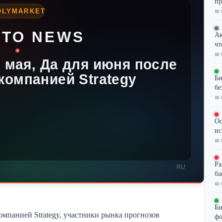
пр
📅 
Ак
чт
📅 
Би
бе
📅 
Ос
ис
📅 
Ра
ба
📅 
Би
мпанией Strategy, участники рынка прогнозов
фо