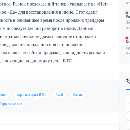
📅 
огноз. Рынок предсказаний теперь указывает на «Нет»
нное «Да» для восстановления в июне. Этот сдвиг
Ро
ность в ближайшее время после продажи: трейдеры
(B
рым последует бычий разворот в июне. Данные
📅 
ает краткосрочное медвежье влияние от продажи
Ки
ления давления продавцов и восстановления
вр
оры включают объем продажи, ликвидность рынка и
📅 
я, влияющие на динамику цены BTC.

коин
#прогноз цены BTC
#май
#июнь
#криптовалюта