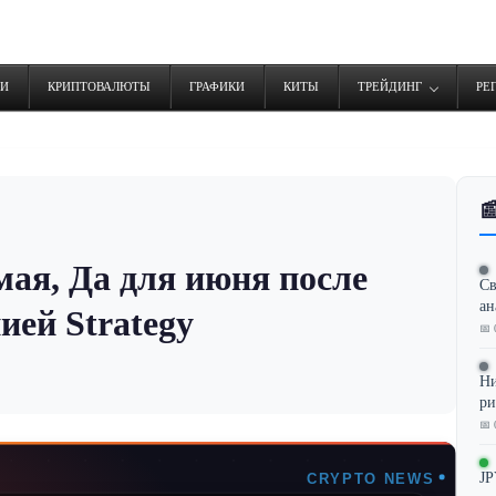
ТИ
КРИПТОВАЛЮТЫ
ГРАФИКИ
КИТЫ
ТРЕЙДИНГ
РЕ

мая, Да для июня после
Св
ан
ей Strategy
📅 
Ни
ри
📅 
JP