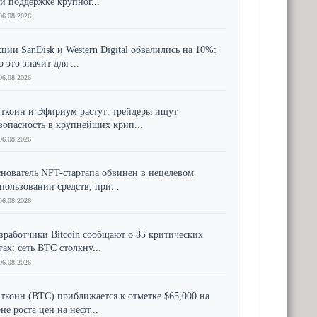
и поддержке крупног...
06.08.2026
ции SanDisk и Western Digital обвалились на 10%:
о это значит для ...
06.08.2026
ткоин и Эфириум растут: трейдеры ищут
зопасность в крупнейших крип...
06.08.2026
нователь NFT-стартапа обвинен в нецелевом
пользовании средств, при...
06.08.2026
зработчики Bitcoin сообщают о 85 критических
гах: сеть BTC столкну...
06.08.2026
ткоин (BTC) приближается к отметке $65,000 на
не роста цен на нефт...