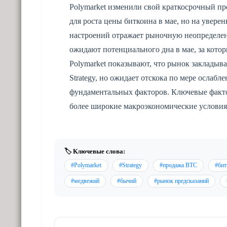
Polymarket изменили свой краткосрочный пр
для роста цены биткоина в мае, но на увере
настроений отражает рыночную неопределен
ожидают потенциального дна в мае, за кото
Polymarket показывают, что рынок закладыв
Strategy, но ожидает отскока по мере ослаб
фундаментальных факторов. Ключевые факт
более широкие макроэкономические услови
🏷️ Ключевые слова:
#Polymarket
#Strategy
#продажа BTC
#бит
#медвежий
#бычий
#рынок предсказаний