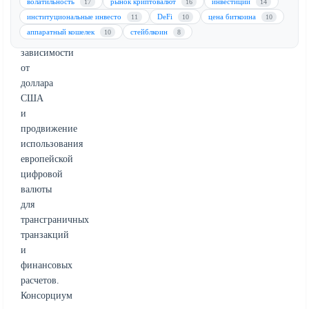
волатильность
рынок криптовалют
инвестиции
17
16
14
направлен
институциональные инвесто
DeFi
цена биткоина
11
10
10
на
аппаратный кошелек
стейблкоин
10
8
снижение
зависимости
от
доллара
США
и
продвижение
использования
европейской
цифровой
валюты
для
трансграничных
транзакций
и
финансовых
расчетов.
Консорциум