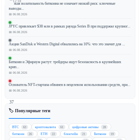
12:18
Низкая волатильность биткоина не означает низкий риск: ключевые
выводы...
📅 06.08.2026
JPYC привлекает $38 млн в рамках раунда Series B при поддержке крупног...
Крупная
📅 06.08.2026
общеевропейская
инициатива
Акции SanDisk и Western Digital обвалились на 10%: что это значит для ...
по
📅 06.08.2026
созданию
стейблкоина
Биткоин и Эфириум растут: трейдеры ищут безопасность в крупнейших
крип...
значительно
📅 06.08.2026
расширилась,
включив
Основатель NFT-стартапа обвинен в нецелевом использовании средств, при...
в
📅 06.08.2026
себя
37
кредитных
🏷️ Популярные теги
организаций.
Этот
BTC
криптовалюта
цифровые активы
63
61
28
стратегический
биткоин
ETH
блокчейн
Биткоин
26
22
21
19
шаг