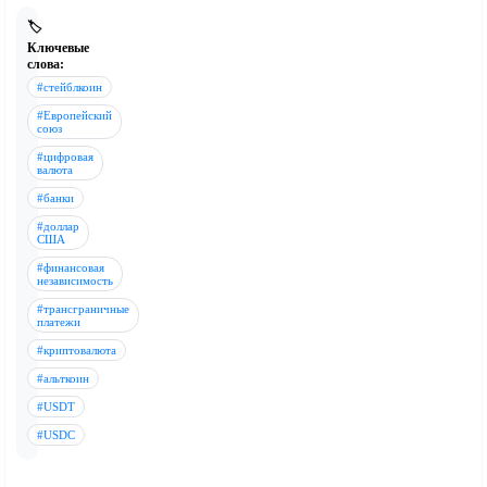
🏷️
Ключевые
слова:
#стейблкоин
#Европейский
союз
#цифровая
валюта
#банки
#доллар
США
#финансовая
независимость
#трансграничные
платежи
#криптовалюта
#альткоин
#USDT
#USDC