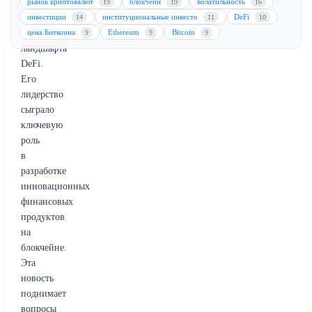
и
рынок криптовалют
блокчейн
волатильность
19
19
16
более
инвестиции
институциональные инвесто
DeFi
14
11
10
широкого
цена Биткоина
Ethereum
Bitcoin
9
9
9
ландшафта
DeFi.
Его
лидерство
сыграло
ключевую
роль
в
разработке
инновационных
финансовых
продуктов
на
блокчейне.
Эта
новость
поднимает
вопросы