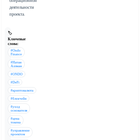
операционной
деятельности
проекта.
🏷️
Ключевые
слова:
#Ondo
Finance
#Натан
Аллман
#ONDO
#DeFi
#криптовалюта
#блокчейн
#уход
основателя
#цена
токена
#управление
проектом