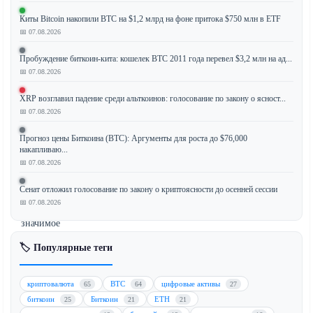
децентрализованных
Киты Bitcoin накопили BTC на $1,2 млрд на фоне притока $750 млн в ETF
финансов
📅 07.08.2026
(DeFi)
скорбят
Пробуждение биткоин-кита: кошелек BTC 2011 года перевел $3,2 млн на ад...
по
📅 07.08.2026
Натану
XRP возглавил падение среди альткоинов: голосование по закону о ясност...
Аллману,
📅 07.08.2026
основателю
Ondo
Прогноз цены Биткоина (BTC): Аргументы для роста до $76,000
Finance.
накапливаю...
Уход
📅 07.08.2026
Аллмана
Сенат отложил голосование по закону о криптоясности до осенней сессии
знаменует
📅 07.08.2026
собой
значимое
событие
🏷️ Популярные теги
для
экосистемы
Ondo
криптовалюта
BTC
цифровые активы
65
64
27
Finance
биткоин
Биткоин
ETH
25
21
21