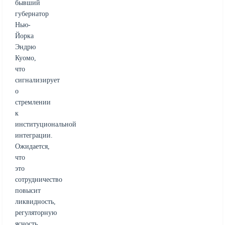
бывший
губернатор
Нью-
Йорка
Эндрю
Куомо,
что
сигнализирует
о
стремлении
к
институциональной
интеграции.
Ожидается,
что
это
сотрудничество
повысит
ликвидность,
регуляторную
ясность