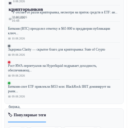
📅 10.08.2026
и
крипторынков
XRP отстает от ралли крипторынка, несмотря на приток средств в ETF: ан...
22.06.2026
📅 10.08.2026
📅
16:48
Биткоин (BTC) преодолел отметку в $65 000 в преддверии публикации
ключ...
📅 10.08.2026
В
Задержка Clarity — скрытое благо для крипторынка: State of Crypto
знаковом
📅 09.08.2026
шаге
для
Рост RWA-перпетуалов на Hyperliquid подрывает доходность,
финансовой
обеспечивающ...
индустрии
📅 09.08.2026
OKX,
Биткоин-спот ETF привлекли $853 млн: BlackRock IBIT доминирует на
ведущая
рынк...
глобальная
📅 09.08.2026
криптовалютная
биржа,
объединилась
🏷️ Популярные теги
с
Нью-