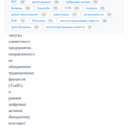
BTC
криптовалюта
цифровые активы
66
66
29
Йоркской
Биткоин
блокчейн
ETH
биткоин
26
23
23
21
фондовой
рынок криптовалют
инвестиции
волатильность
21
17
15
биржей
DeFi
Ethereum
институциональные инвести
11
11
10
(NYSE)
цена Биткоина
институциональные инвесто
10
9
для
запуска
совместного
предприятия,
направленного
на
объединение
традиционных
финансов
(TradFi)
и
рынков
цифровых
активов.
Инициативу
возглавит