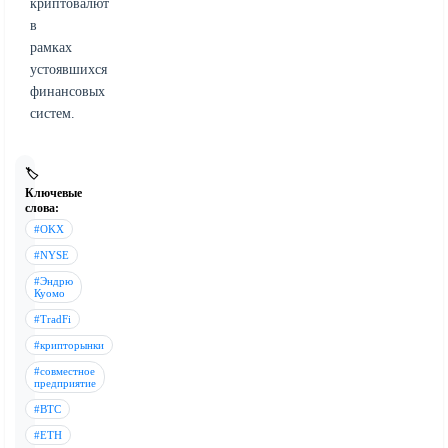
криптовалют
в
рамках
устоявшихся
финансовых
систем.
🏷️
Ключевые
слова:
#OKX
#NYSE
#Эндрю
Куомо
#TradFi
#крипторынки
#совместное
предприятие
#BTC
#ETH