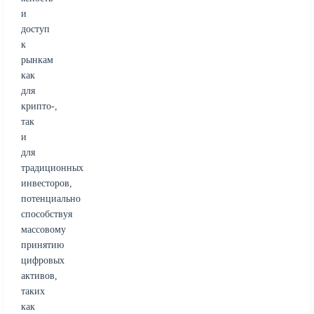
и
доступ
к
рынкам
как
для
крипто-,
так
и
для
традиционных
инвесторов,
потенциально
способствуя
массовому
принятию
цифровых
активов,
таких
как