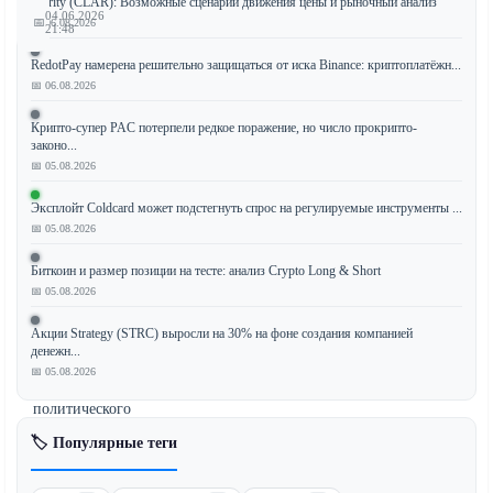
Clarity (CLAR): Возможные сценарии движения цены и рыночный анализ
04.06.2026
📅
📅 06.08.2026
21:48
RedotPay намерена решительно защищаться от иска Binance: криптоплатёжн...
📅 06.08.2026
Глава
Крипто-супер PAC потерпели редкое поражение, но число прокрипто-
Управления
законо...
валютного
📅 05.08.2026
контролера
Эксплойт Coldcard может подстегнуть спрос на регулируемые инструменты ...
(OCC)
📅 05.08.2026
заявил,
что
Биткоин и размер позиции на тесте: анализ Crypto Long & Short
законодатели-
📅 05.08.2026
демократы
Акции Strategy (STRC) выросли на 30% на фоне создания компанией
являются
денежн...
единственным
📅 05.08.2026
источником
политического
давления
🏷️ Популярные теги
в
отношении