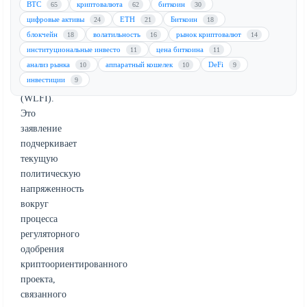
BTC
криптовалюта
биткоин
65
62
30
выбора
цифровые активы
ETH
Биткоин
24
21
18
устава
блокчейн
волатильность
рынок криптовалют
18
16
14
для
институциональные инвесто
цена биткоина
11
11
World
анализ рынка
аппаратный кошелек
DeFi
10
10
9
Liberty
инвестиции
9
Financial
(WLFI).
Это
заявление
подчеркивает
текущую
политическую
напряженность
вокруг
процесса
регуляторного
одобрения
криптоориентированного
проекта,
связанного