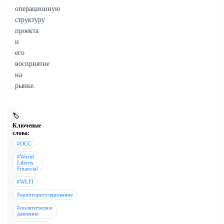
операционную
структуру
проекта
и
его
восприятие
на
рынке.
🏷️
Ключевые
слова:
#OCC
#World
Liberty
Financial
#WLFI
#крипторегулирование
#политическое
давление