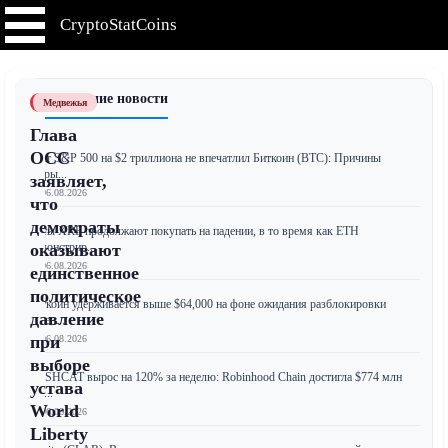
CryptoStatCoins
📰 Последние новости
Медвежья
Глава
OCC
Рост S&P 500 на $2 триллиона не впечатлил Биткоин (BTC): Причины
разры...
заявляет,
📅 06.08.2026
что
демократы
Киты XRP продолжают покупать на падении, в то время как ETH
демонстрир...
оказывают
📅 06.08.2026
единственное
политическое
Биткоин удерживается выше $64,000 на фоне ожидания разблокировки
давление
токен...
при
📅 06.08.2026
выборе
CASHCAT вырос на 120% за неделю: Robinhood Chain достигла $774 млн
устава
заб...
World
📅 06.08.2026
Liberty