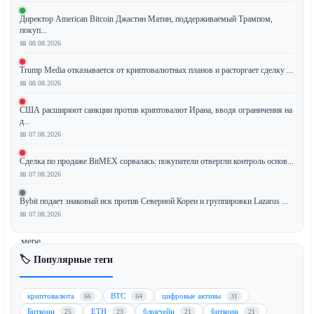
криптовалют
Директор American Bitcoin Джастин Матин, поддерживаемый Трампом,
сталкивается
покуп...
с
📅 08.08.2026
растущей
Trump Media отказывается от криптовалютных планов и расторгает сделку ...
угрозой:
📅 08.08.2026
потенциальный
взлом
США расширяют санкции против криптовалют Ирана, вводя ограничения на
на
д...
миллиард
📅 07.08.2026
долларов,
Сделка по продаже BitMEX сорвалась: покупатели отвергли контроль основ...
осуществляемый
📅 07.08.2026
со
сверхчеловеческой
Bybit подает знаковый иск против Северной Кореи и группировки Lazarus ...
скоростью.
📅 07.08.2026
По
мере
развития
🏷️ Популярные теги
технологии
блокчейна
криптовалюта
BTC
цифровые активы
66
64
31
расширяются
Биткоин
ETH
блокчейн
биткоин
25
23
21
21