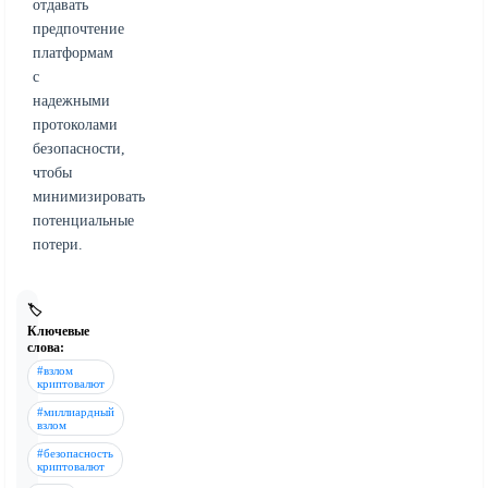
отдавать
предпочтение
платформам
с
надежными
протоколами
безопасности,
чтобы
минимизировать
потенциальные
потери.
🏷️
Ключевые
слова:
#взлом
криптовалют
#миллиардный
взлом
#безопасность
криптовалют