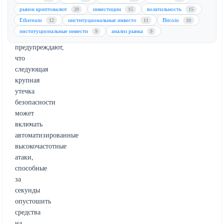
и
рынок криптовалют
инвестиции
волатильность
20
15
15
возможности
Ethereum
институциональные инвесто
Bitcoin
12
11
10
злоумышленников.
институциональные инвести
анализ рынка
9
9
Эксперты
предупреждают,
что
следующая
крупная
утечка
безопасности
может
включать
автоматизированные
высокочастотные
атаки,
способные
за
секунды
опустошить
средства
на