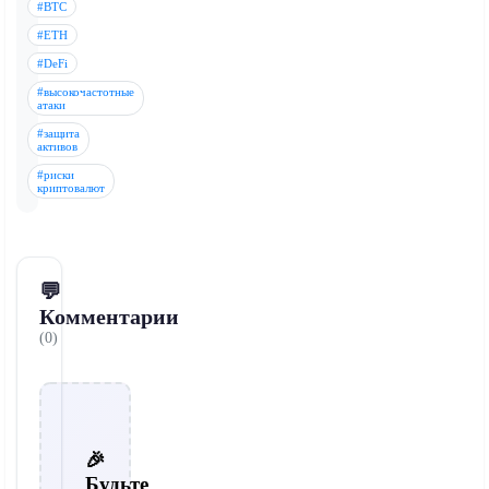
#BTC
#ETH
#DeFi
#высокочастотные
атаки
#защита
активов
#риски
криптовалют
💬
Комментарии
(0)
🎉
Будьте