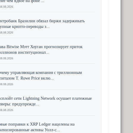
лее чем вдвое на фоне ...
08.08.2026
нтробанк Бразилии обязал биржи задерживать
упные крипто-переводы з...
08.08.2026
ава Bitwise Мэтт Хоуган прогнозирует приток
иллионов институционал...
08.08.2026
чему управляющая компания с триллионным
питалом T. Rowe Price вклю...
08.08.2026
сплойт сети Lightning Network осушает платежные
рверы: предупрежде...
08.08.2026
вые поправки к XRP Ledger нацелены на
кенизированные активы Уолл-с...