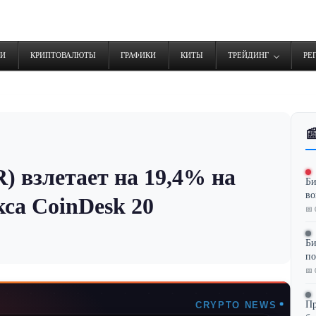
ТИ
КРИПТОВАЛЮТЫ
ГРАФИКИ
КИТЫ
ТРЕЙДИНГ
РЕ

) взлетает на 19,4% на
Би
во
кса CoinDesk 20
📅 
Би
по
📅 
Пр