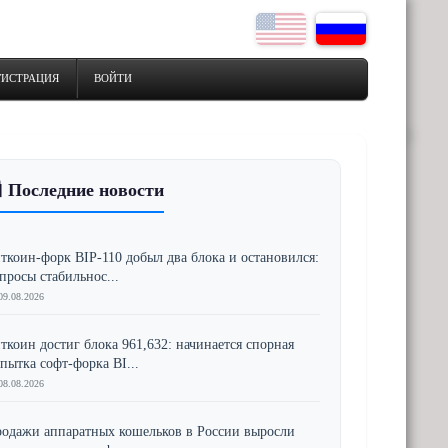
ГИСТРАЦИЯ
ВОЙТИ
 Последние новости
ткоин-форк BIP-110 добыл два блока и остановился:
просы стабильнос...
09.08.2026
ткоин достиг блока 961,632: начинается спорная
пытка софт-форка BI...
08.08.2026
одажи аппаратных кошельков в России выросли