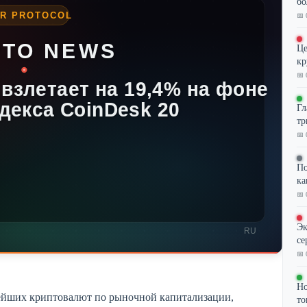
бо
📅 
Це
кр
📅 
Гл
тр
📅 
По
ка
📅 
Эк
се
📅 
Но
нейших криптовалют по рыночной капитализации,
то