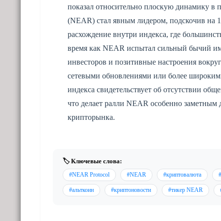
показал относительно плоскую динамику в п
(NEAR) стал явным лидером, подскочив на 
расхождение внутри индекса, где большинст
время как NEAR испытал сильный бычий им
инвесторов и позитивные настроения вокру
сетевыми обновлениями или более широким
индекса свидетельствует об отсутствии общ
что делает ралли NEAR особенно заметным д
крипторынка.
🏷️ Ключевые слова:
#NEAR Protocol
#NEAR
#криптовалюта
#альткоин
#криптоновости
#тикер NEAR