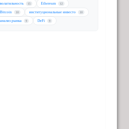
волатильность
Ethereum
15
12
Bitcoin
институциональные инвесто
10
10
анализ рынка
DeFi
9
9