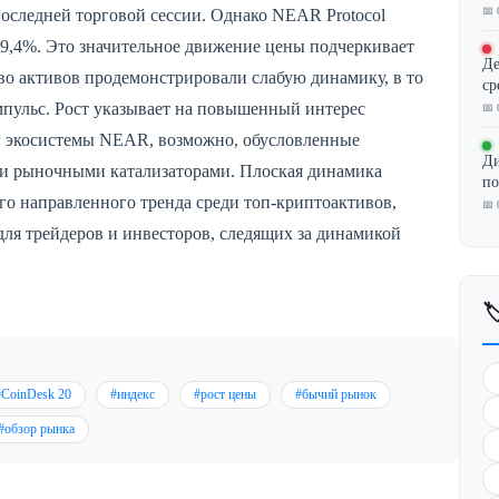
📅 
оследней торговой сессии. Однако NEAR Protocol
19,4%. Это значительное движение цены подчеркивает
Де
во активов продемонстрировали слабую динамику, в то
ср
пульс. Рост указывает на повышенный интерес
📅 
г экосистемы NEAR, возможно, обусловленные
Ди
и рыночными катализаторами. Плоская динамика
по
его направленного тренда среди топ-криптоактивов,
📅 
ля трейдеров и инвесторов, следящих за динамикой

#CoinDesk 20
#индекс
#рост цены
#бычий рынок
#обзор рынка