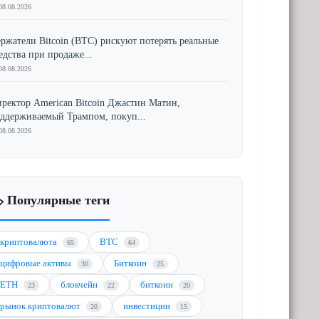
08.08.2026
ржатели Bitcoin (BTC) рискуют потерять реальные
едства при продаже...
08.08.2026
ректор American Bitcoin Джастин Матин,
ддерживаемый Трампом, покуп...
08.08.2026
️ Популярные теги
криптовалюта
BTC
65
64
цифровые активы
Биткоин
30
25
ETH
блокчейн
биткоин
23
22
20
рынок криптовалют
инвестиции
20
15