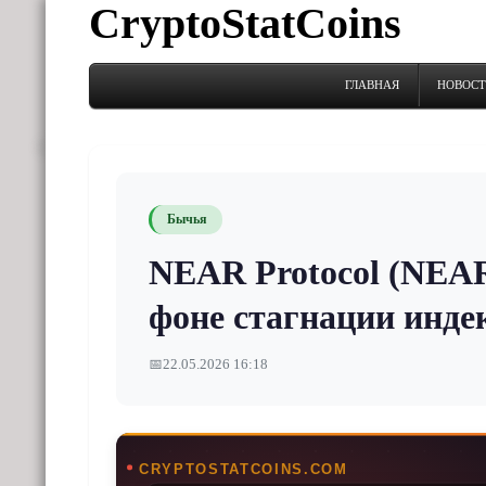
CryptoStatCoins
ГЛАВНАЯ
НОВОС
Бычья
NEAR Protocol (NEAR
фоне стагнации инде
📅
22.05.2026 16:18