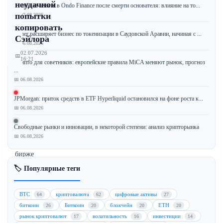
неудачной
Борьба за власть в Ondo Finance после смерти основателя: влияние на то...
попытки
📅 07.08.2026
копировать
Tether расширяет бизнес по токенизации в Саудовской Аравии, начиная с ...
Сэйлора
📅 06.08.2026
02.07.2026
📅
16:21
Крипто для советников: европейские правила MiCA меняют рынок, прогноз
...
📅 06.08.2026
JPMorgan: приток средств в ETF Hyperliquid остановился на фоне роста к...
Финансово
📅 06.08.2026
нестабильная
компания,
Свободные рынки и инновации, в некоторой степени: анализ крипторынка
котирующаяся
📅 06.08.2026
на
бирже
Nasdaq,
🏷️ Популярные теги
которая
ранее
BTC
криптовалюта
цифровые активы
64
62
27
пыталась
биткоин
Биткоин
блокчейн
ETH
26
20
20
20
скопировать
рынок криптовалют
волатильность
инвестиции
17
16
14
инвестиционную