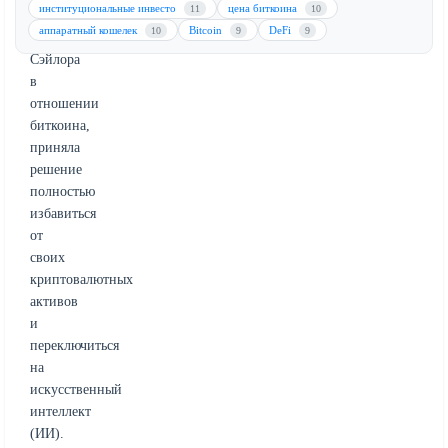
институциональные инвесто
цена биткоина
11
10
стратегию
аппаратный кошелек
Bitcoin
DeFi
10
9
9
Майкла
Сэйлора
в
отношении
биткоина,
приняла
решение
полностью
избавиться
от
своих
криптовалютных
активов
и
переключиться
на
искусственный
интеллект
(ИИ).