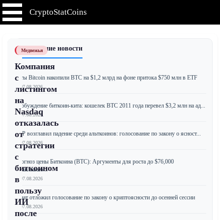
CryptoStatCoins
📰 Последние новости
Медвежья
Компания
с
Киты Bitcoin накопили BTC на $1,2 млрд на фоне притока $750 млн в ETF
📅 07.08.2026
листингом
на
Пробуждение биткоин-кита: кошелек BTC 2011 года перевел $3,2 млн на ад...
Nasdaq
📅 07.08.2026
отказалась
от
XRP возглавил падение среди альткоинов: голосование по закону о ясност...
📅 07.08.2026
стратегии
с
Прогноз цены Биткоина (BTC): Аргументы для роста до $76,000
биткоином
накапливаю...
в
📅 07.08.2026
пользу
Сенат отложил голосование по закону о криптоясности до осенней сессии
ИИ
📅 07.08.2026
после