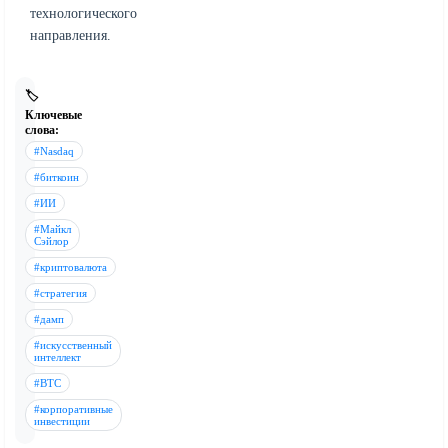
технологического
направления.
🏷️
Ключевые
слова:
#Nasdaq
#биткоин
#ИИ
#Майкл
Сэйлор
#криптовалюта
#стратегия
#дамп
#искусственный
интеллект
#BTC
#корпоративные
инвестиции