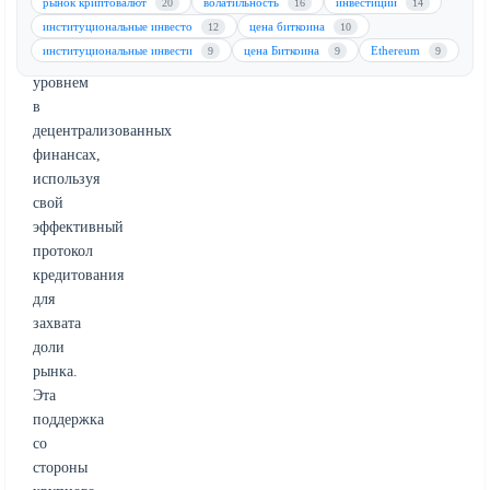
рынок криптовалют
волатильность
инвестиции
20
16
14
Morpho
институциональные инвесто
цена биткоина
12
10
стать
институциональные инвести
цена Биткоина
Ethereum
9
9
9
базовым
уровнем
в
децентрализованных
финансах,
используя
свой
эффективный
протокол
кредитования
для
захвата
доли
рынка.
Эта
поддержка
со
стороны