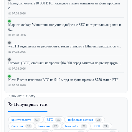
Исход биткоина: 210 000 BTC покидают старые кошельки на фоне проблем
с...
📅 07.08.2026
Standard
Chartered
Маркет-мейкер Wintermute получил одобрение SEC на торговлю акциями и
б...
определил
📅 07.08.2026
Morpho
(MORPHO)
weETH отделяется от рестейкинга: токен стейкинга Ethereum расходится н...
как
📅 07.08.2026
ключевой
Биткоин (BTC) стабилен на уровне $64 300 перед отчетом по рынку труда ...
инфраструктурный
📅 07.08.2026
проект
DeFi,
Киты Bitcoin накопили BTC на $1,2 млрд на фоне притока $750 млн в ETF
готовый
📅 07.08.2026
к
значительному
масштабированию.
🏷️ Популярные теги
Анализ
банка
криптовалюта
BTC
цифровые активы
67
65
28
подчеркивает
биткоин
Биткоин
блокчейн
ETH
26
22
21
21
потенциал