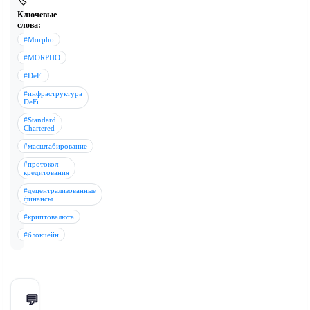
🏷️
Ключевые
слова:
#Morpho
#MORPHO
#DeFi
#инфраструктура
DeFi
#Standard
Chartered
#масштабирование
#протокол
кредитования
#децентрализованные
финансы
#криптовалюта
#блокчейн
💬