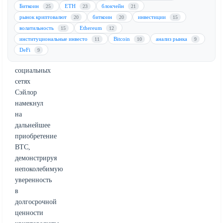
акций
Биткоин
ETH
блокчейн
25
23
21
компании.
рынок криптовалют
биткоин
инвестиции
20
20
15
В
волатильность
Ethereum
15
12
недавнем
институциональные инвесто
Bitcoin
анализ рынка
11
10
9
посте
DeFi
9
в
социальных
сетях
Сэйлор
намекнул
на
дальнейшее
приобретение
BTC,
демонстрируя
непоколебимую
уверенность
в
долгосрочной
ценности