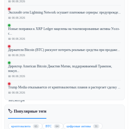
📅 08.08.2026
Эксплойт сети Lightning Network осушает платежные серверы: предупрежде...
Майкл
📅 08.08.2026
Сэйлор,
Новые поправки к XRP Ledger нацелены на токенизированные активы Уолл-
сооснователь
с...
компании
📅 08.08.2026
Strategy
(ранее
Держатели Bitcoin (BTC) рискуют потерять реальные средства при продаже...
📅 08.08.2026
MicroStrategy),
намекнул
Директор American Bitcoin Джастин Матин, поддерживаемый Трампом,
на
покуп...
продолжение
📅 08.08.2026
покупок
Trump Media отказывается от криптовалютных планов и расторгает сделку ...
биткоина
📅 08.08.2026
(BTC),
несмотря
на
🏷️ Популярные теги
устойчивое
снижение
стоимости
криптовалюта
BTC
цифровые активы
65
64
31