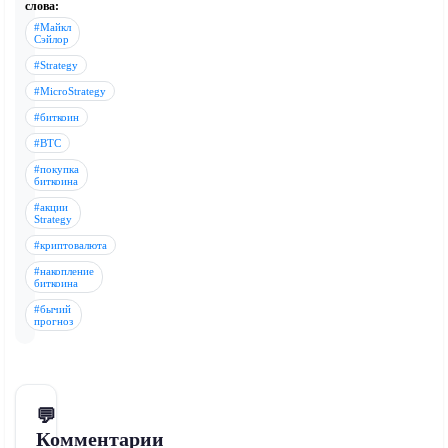
слова:
#Майкл
Сэйлор
#Strategy
#MicroStrategy
#биткоин
#BTC
#покупка
биткоина
#акции
Strategy
#криптовалюта
#накопление
биткоина
#бычий
прогноз
💬
Комментарии