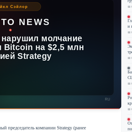
гр
📅 
Гл
и 
📅 
Эк
тр
📅 
Ба
CL
📅 
Ро
кр
📅 
От
ый председатель компании Strategy (ранее
по