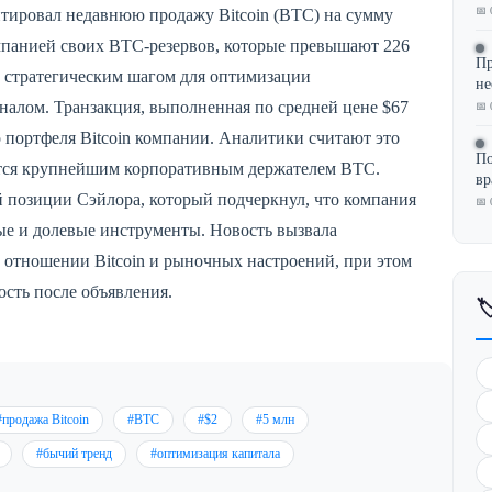
📅 
нтировал недавнюю продажу Bitcoin (BTC) на сумму
омпанией своих BTC-резервов, которые превышают 226
Пр
а стратегическим шагом для оптимизации
не
гналом. Транзакция, выполненная по средней цене $67
📅 
о портфеля Bitcoin компании. Аналитики считают это
По
ается крупнейшим корпоративным держателем BTC.
в
 позиции Сэйлора, который подчеркнул, что компания
📅 
вые и долевые инструменты. Новость вызвала
 отношении Bitcoin и рыночных настроений, при этом
сть после объявления.

#продажа Bitcoin
#BTC
#$2
#5 млн
#бычий тренд
#оптимизация капитала