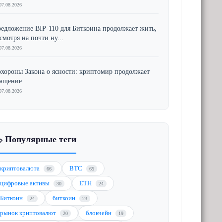
07.08.2026
едложение BIP-110 для Биткоина продолжает жить,
смотря на почти ну...
07.08.2026
хороны Закона о ясности: криптомир продолжает
ращение
07.08.2026
️ Популярные теги
криптовалюта
BTC
66
65
цифровые активы
ETH
30
24
Биткоин
биткоин
24
23
рынок криптовалют
блокчейн
20
19