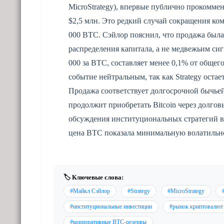
MicroStrategy), впервые публично прокомме
$2,5 млн. Это редкий случай сокращения к
000 BTC. Сэйлор пояснил, что продажа был
распределения капитала, а не медвежьим си
000 за BTC, составляет менее 0,1% от общег
событие нейтральным, так как Strategy ост
Продажа соответствует долгосрочной бычьей
продолжит приобретать Bitcoin через долго
обсуждения институциональных стратегий в
цена BTC показала минимальную волатильно
🏷️ Ключевые слова:
#Майкл Сэйлор
#Strategy
#MicroStrategy
#институциональные инвестиции
#рынок криптовалют
#корпоративные BTC-резервы