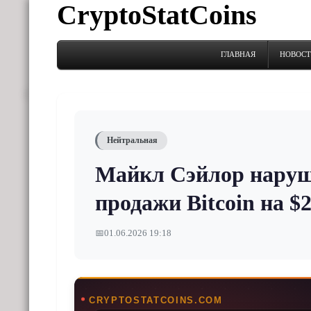
CryptoStatCoins
ГЛАВНАЯ
НОВОС
Нейтральная
Майкл Сэйлор наруш
продажи Bitcoin на $
📅
01.06.2026 19:18