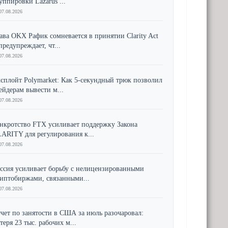
уппировки Lazarus ...
07.08.2026
ава OKX Рафик сомневается в принятии Clarity Act
предупреждает, чт...
07.08.2026
сплойт Polymarket: Как 5-секундный трюк позволил
ейдерам вывести м...
07.08.2026
нкротство FTX усиливает поддержку Закона
ARITY для регулирования к...
07.08.2026
ссия усиливает борьбу с нелицензированными
иптобиржами, связанными...
07.08.2026
чет по занятости в США за июль разочаровал:
теря 23 тыс. рабочих м...