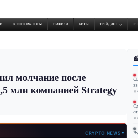
ТИ
КРИПТОВАЛЮТЫ
ГРАФИКИ
КИТЫ
ТРЕЙДИНГ
РЕ

ил молчание после
СШ
вв
2,5 млн компанией Strategy
📅 
Сд
от
📅 
By