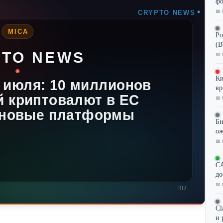
фо
📅 
Ро
(B
📅 
Ки
вр
📅 
Би
ож
📅 
CA
до
📅 
Cl
и 