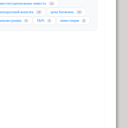
институциональные инвесто
11
аппаратный кошелек
цена биткоина
10
10
анализ рынка
DeFi
инвестиции
9
9
9