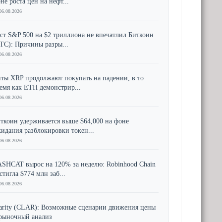
не роста цен на нефт...
06.08.2026
ст S&P 500 на $2 триллиона не впечатлил Биткоин
TC): Причины разры...
06.08.2026
ты XRP продолжают покупать на падении, в то
емя как ETH демонстрир...
06.08.2026
ткоин удерживается выше $64,000 на фоне
идания разблокировки токен...
06.08.2026
SHCAT вырос на 120% за неделю: Robinhood Chain
стигла $774 млн заб...
06.08.2026
arity (CLAR): Возможные сценарии движения цены
рыночный анализ