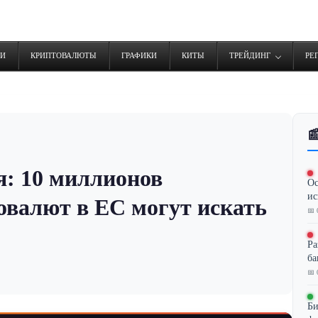
ТИ
КРИПТОВАЛЮТЫ
ГРАФИКИ
КИТЫ
ТРЕЙДИНГ
РЕ

: 10 миллионов
Ос
ис
овалют в ЕС могут искать
📅 
Ра
ба
📅 
Би