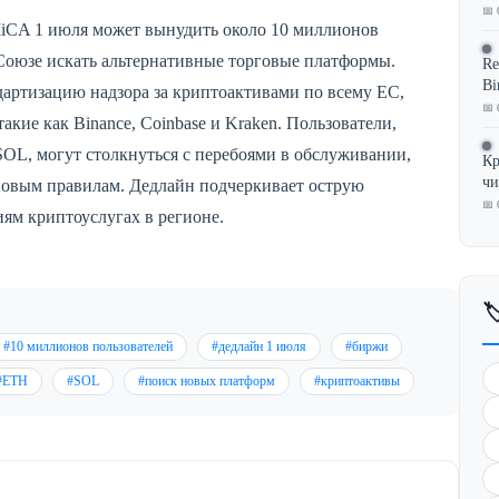
📅 
CA 1 июля может вынудить около 10 миллионов
Союзе искать альтернативные торговые платформы.
Re
Bi
дартизацию надзора за криптоактивами по всему ЕС,
📅 
акие как Binance, Coinbase и Kraken. Пользователи,
OL, могут столкнуться с перебоями в обслуживании,
Кр
чи
 новым правилам. Дедлайн подчеркивает острую
📅 
ям криптоуслугах в регионе.

#10 миллионов пользователей
#дедлайн 1 июля
#биржи
#ETH
#SOL
#поиск новых платформ
#криптоактивы