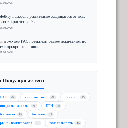
06.08.2026
dotPay намерена решительно защищаться от иска
nance: криптоплатёжн...
06.08.2026
ипто-супер PAC потерпели редкое поражение, но
сло прокрипто-законо...
05.08.2026
️ Популярные теги
BTC
криптовалюта
биткоин
64
62
29
цифровые активы
ETH
26
20
блокчейн
Биткоин
19
19
рынок криптовалют
волатильность
15
15