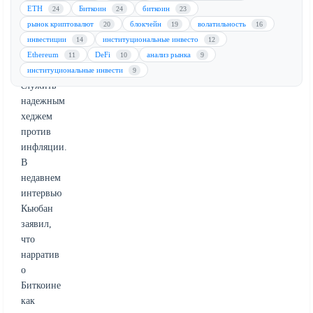
на
ETH
Биткоин
биткоин
24
24
23
разочарование
рынок криптовалют
блокчейн
волатильность
20
19
16
в
инвестиции
институциональные инвесто
14
12
неспособности
Ethereum
DeFi
анализ рынка
11
10
9
криптовалюты
институциональные инвести
9
служить
надежным
хеджем
против
инфляции.
В
недавнем
интервью
Кьюбан
заявил,
что
нарратив
о
Биткоине
как