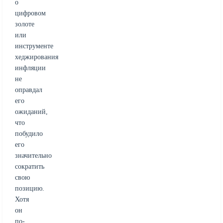
о
цифровом
золоте
или
инструменте
хеджирования
инфляции
не
оправдал
его
ожиданий,
что
побудило
его
значительно
сократить
свою
позицию.
Хотя
он
по-