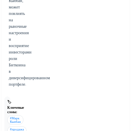
Кьюбан,
может
повлиять
на
рыночные
настроения
и
восприятие
инвесторами
роли
Биткоина
в
диверсифицированном
портфеле.
🏷️
Ключевые
слова:
#Марк
Кьюбан
#продажа