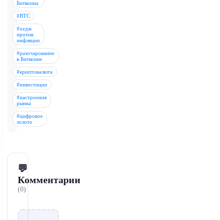
Биткоина
#BTC
#хедж
против
инфляции
#разочарование
в Биткоине
#криптовалюта
#инвестиции
#настроения
рынка
#цифровое
золото
💬
Комментарии
(0)