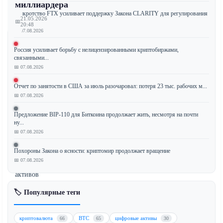
миллиардера
Банкротство FTX усиливает поддержку Закона CLARITY для регулирования
21.05.2026
к...
📅
20:48
📅 07.08.2026
Россия усиливает борьбу с нелицензированными криптобиржами,
связанными...
Миллиардер-
📅 07.08.2026
инвестор
Отчет по занятости в США за июль разочаровал: потеря 23 тыс. рабочих м...
Марк
📅 07.08.2026
Кьюбан
раскрыл,
Предложение BIP-110 для Биткоина продолжает жить, несмотря на почти
что
ну...
продал
📅 07.08.2026
большую
Похороны Закона о ясности: криптомир продолжает вращение
часть
📅 07.08.2026
своих
активов
в
🏷️ Популярные теги
Биткоине
(BTC),
сославшись
криптовалюта
BTC
цифровые активы
66
65
30