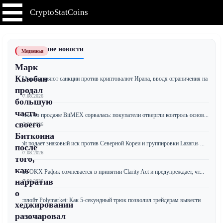
CryptoStatCoins
📰 Последние новости
Медвежья
Марк
Кьюбан
США расширяют санкции против криптовалют Ирана, вводя ограничения на
д...
продал
📅 07.08.2026
большую
часть
Сделка по продаже BitMEX сорвалась: покупатели отвергли контроль основ...
своего
📅 07.08.2026
Биткоина
Bybit подает знаковый иск против Северной Кореи и группировки Lazarus ...
после
📅 07.08.2026
того,
как
Глава OKX Рафик сомневается в принятии Clarity Act и предупреждает, чт...
нарратив
📅 07.08.2026
о
Эксплойт Polymarket: Как 5-секундный трюк позволил трейдерам вывести
хеджировании
м...
разочаровал
📅 07.08.2026