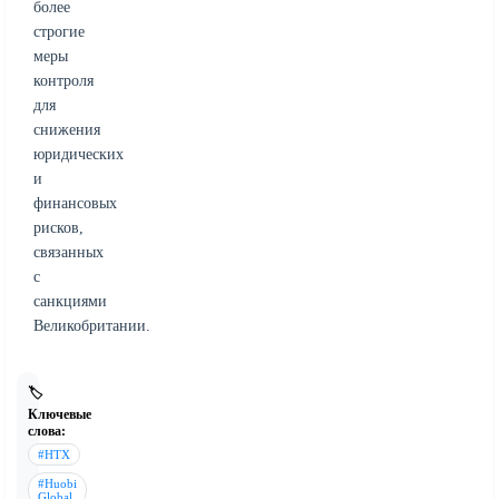
более
строгие
меры
контроля
для
снижения
юридических
и
финансовых
рисков,
связанных
с
санкциями
Великобритании.
🏷️
Ключевые
слова:
#HTX
#Huobi
Global