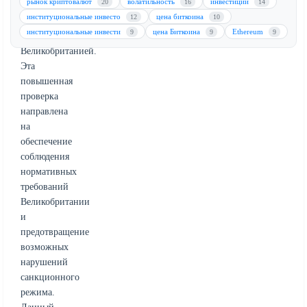
рынок криптовалют
волатильность
инвестиции
20
16
14
новые
институциональные инвесто
цена биткоина
12
10
санкции,
институциональные инвести
цена Биткоина
Ethereum
9
9
9
введенные
Великобританией.
Эта
повышенная
проверка
направлена
на
обеспечение
соблюдения
нормативных
требований
Великобритании
и
предотвращение
возможных
нарушений
санкционного
режима.