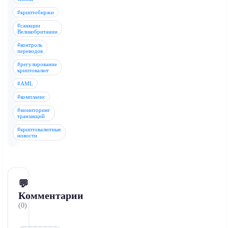
#криптобиржи
#санкции
Великобритании
#контроль
переводов
#регулирование
криптовалют
#AML
#комплаенс
#мониторинг
транзакций
#криптовалютные
новости
💬
Комментарии
(0)