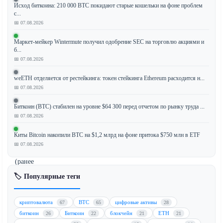
Исход биткоина: 210 000 BTC покидают старые кошельки на фоне проблем
с...
Ведущие
📅 07.08.2026
криптовалютные
биржи
Маркет-мейкер Wintermute получил одобрение SEC на торговлю акциями и
б...
значительно
📅 07.08.2026
усилили
мониторинг
weETH отделяется от рестейкинга: токен стейкинга Ethereum расходится н...
и
📅 07.08.2026
процедуры
Биткоин (BTC) стабилен на уровне $64 300 перед отчетом по рынку труда ...
проверки
📅 07.08.2026
переводов,
связанных
Киты Bitcoin накопили BTC на $1,2 млрд на фоне притока $750 млн в ETF
с
📅 07.08.2026
HTX
(ранее
Huobi
🏷️ Популярные теги
Global),
в
криптовалюта
BTC
цифровые активы
67
65
28
ответ
биткоин
Биткоин
блокчейн
ETH
26
22
21
21
на