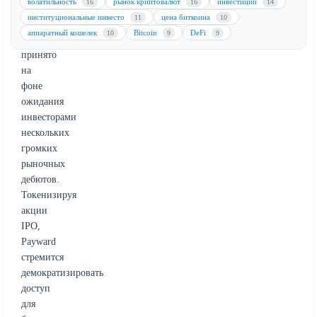
волатильность
рынок криптовалют
инвестиции
16
16
14
(IPO).
институциональные инвесто
цена биткоина
11
10
Это
аппаратный кошелек
Bitcoin
DeFi
10
9
9
решение
принято
на
фоне
ожидания
инвесторами
нескольких
громких
рыночных
дебютов.
Токенизируя
акции
IPO,
Payward
стремится
демократизировать
доступ
для