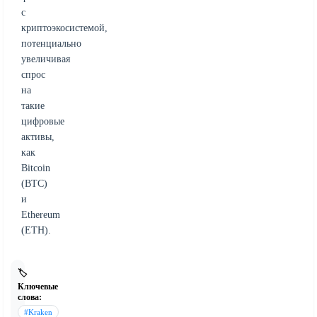
с
криптоэкосистемой,
потенциально
увеличивая
спрос
на
такие
цифровые
активы,
как
Bitcoin
(BTC)
и
Ethereum
(ETH).
🏷️
Ключевые
слова:
#Kraken