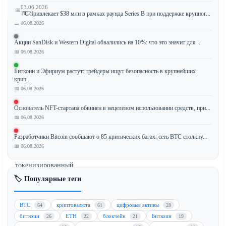
03.06.2026
📅
JPYC привлекает $38 млн в рамках раунда Series B при поддержке крупног...
16:21
📅 06.08.2026
Акции SanDisk и Western Digital обвалились на 10%: что это значит для ...
📅 06.08.2026
Payward,
материнская
Биткоин и Эфириум растут: трейдеры ищут безопасность в крупнейших
компания
крип...
криптовалютной
📅 06.08.2026
биржи
Основатель NFT-стартапа обвинен в нецелевом использовании средств, при...
Kraken,
📅 06.08.2026
объявила
о
Разработчики Bitcoin сообщают о 85 критических багах: сеть BTC столкну...
планах
📅 06.08.2026
предоставить
токенизированный
доступ
🏷️ Популярные теги
к
первичным
BTC
криптовалюта
цифровые активы
64
61
28
публичным
биткоин
ETH
блокчейн
Биткоин
26
22
21
19
размещениям