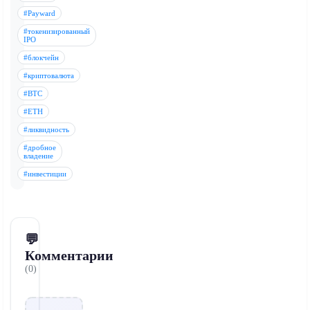
#Payward
#токенизированный
IPO
#блокчейн
#криптовалюта
#BTC
#ETH
#ликвидность
#дробное
владение
#инвестиции
💬
Комментарии
(0)