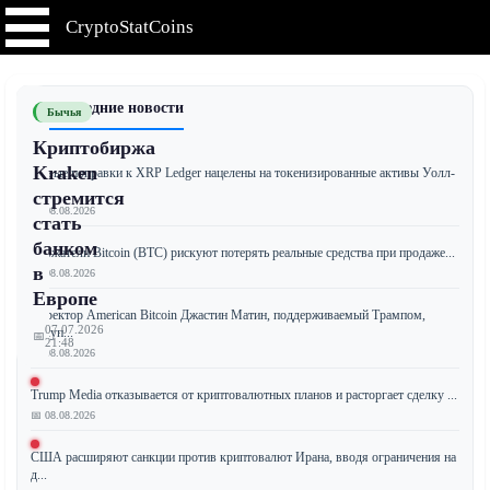
CryptoStatCoins
📰 Последние новости
Бычья
Криптобиржа
Kraken
Новые поправки к XRP Ledger нацелены на токенизированные активы Уолл-
с...
стремится
📅 08.08.2026
стать
банком
Держатели Bitcoin (BTC) рискуют потерять реальные средства при продаже...
в
📅 08.08.2026
Европе
Директор American Bitcoin Джастин Матин, поддерживаемый Трампом,
07.07.2026
покуп...
📅
21:48
📅 08.08.2026
Trump Media отказывается от криптовалютных планов и расторгает сделку ...
📅 08.08.2026
Ведущая
мировая
США расширяют санкции против криптовалют Ирана, вводя ограничения на
д...
криптовалютная