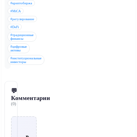
#криптобиржа
#MiCA
#регулирование
#DeFi
#традиционные
финансы
#цифровые
активы
#институциональные
инвесторы
💬
Комментарии
(0)