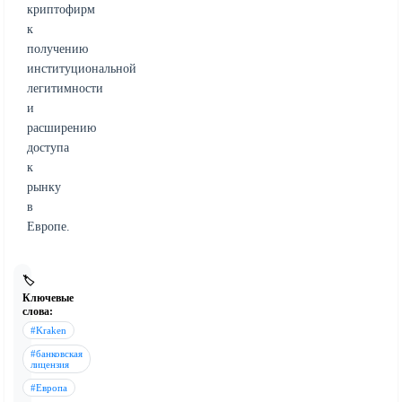
криптофирм
к
получению
институциональной
легитимности
и
расширению
доступа
к
рынку
в
Европе.
🏷️
Ключевые
слова:
#Kraken
#банковская
лицензия
#Европа