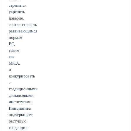
стремится
укрепить
доверие,
соответствовать
развивающимся
нормам
ЕС,
таким
как
MiCA,
и
конкурировать
с
традиционными
финансовыми
институтами.
Инициатива
подчеркивает
растущую
тенденцию