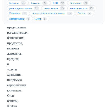
Этот
Биткоин
биткоин
ETH
блокчейн
24
23
22
21
стратегический
рынок криптовалют
инвестиции
волатильность
21
15
15
шаг
Ethereum
институциональные инвесто
Bitcoin
11
11
9
направлен
анализ рынка
DeFi
9
9
на
предложение
регулируемых
банковских
продуктов,
включая
депозиты,
кредиты
и
услуги
хранения,
напрямую
европейским
клиентам.
Став
банком,
Kraken