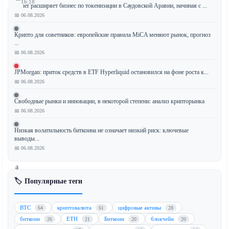
16:18
Tether расширяет бизнес по токенизации в Саудовской Аравии, начиная с ...
📅 06.08.2026
Крипто для советников: европейские правила MiCA меняют рынок, прогноз
...
Согласно
📅 06.08.2026
недавнему
отчету
JPMorgan: приток средств в ETF Hyperliquid остановился на фоне роста к...
Bernstein,
📅 06.08.2026
сектор
рынков
Свободные рынки и инновации, в некоторой степени: анализ крипторынка
прогнозов
📅 06.08.2026
готовится
Низкая волатильность биткоина не означает низкий риск: ключевые
к
выводы...
значительной
📅 06.08.2026
консолидации,
а
такие
🏷️ Популярные теги
платформы,
как
BTC
криптовалюта
цифровые активы
64
61
28
Kalshi
биткоин
ETH
Биткоин
блокчейн
26
21
20
20
и