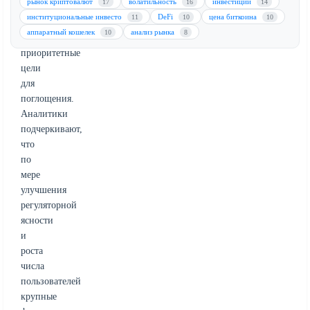
рынок криптовалют
волатильность
инвестиции
17
16
14
Polymarket,
институциональные инвесто
DeFi
цена биткоина
11
10
10
определены
аппаратный кошелек
анализ рынка
10
8
как
приоритетные
цели
для
поглощения.
Аналитики
подчеркивают,
что
по
мере
улучшения
регуляторной
ясности
и
роста
числа
пользователей
крупные