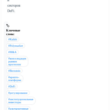
и
секторов
DeFi.
🏷️
Ключевые
слова:
#Kalshi
#Polymarket
#M&A
#консолидация
рынков
прогнозов
#Bernstein
#крипто-
платформа
#DeFi
#регулирование
#институциональные
инвесторы
#альтернативные