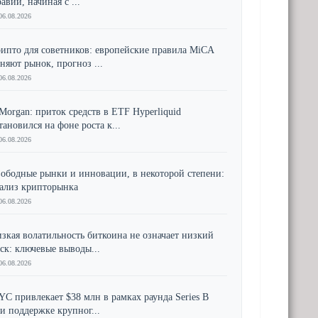
авии, начиная с ...
06.08.2026
ипто для советников: европейские правила MiCA
няют рынок, прогноз ...
06.08.2026
Morgan: приток средств в ETF Hyperliquid
тановился на фоне роста к...
06.08.2026
ободные рынки и инновации, в некоторой степени:
ализ крипторынка
06.08.2026
зкая волатильность биткоина не означает низкий
ск: ключевые выводы...
06.08.2026
YC привлекает $38 млн в рамках раунда Series B
и поддержке крупног...