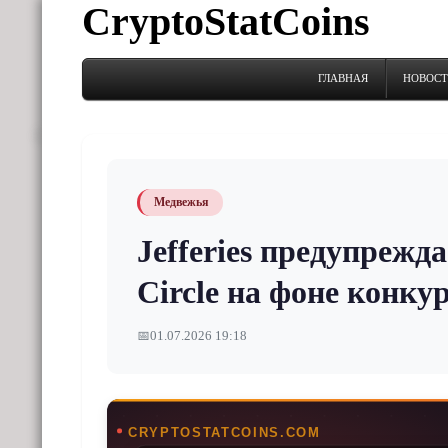
CryptoStatCoins
ГЛАВНАЯ
НОВОС
Медвежья
Jefferies предупрежд
Circle на фоне конк
📅
01.07.2026 19:18