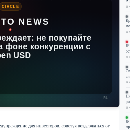
Ар
📅 
Кр
ме
📅 
JP
ос
📅 
Св
ан
📅 
Ни
ри
📅 
JP
едупреждение для инвесторов, советуя воздержаться от
пр