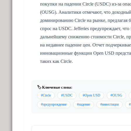
покупки на падении Circle (USDC) из-за оп
(OUSG). Аналитики отмечают, что доходный
доминированию Circle на рынке, предлагая 
спрос на USDC. Jefferies предупреждает, чт
дальнейшему снижению стоимости Circle, пр
на недавнее падение цен. Отчет подчеркивае
инновационные функции Open USD представл
таких как Circle.
🏷️ Ключевые слова:
#Circle
#USDC
#Open USD
#OUSG
#предупреждение
#падение
#инвестиции
#