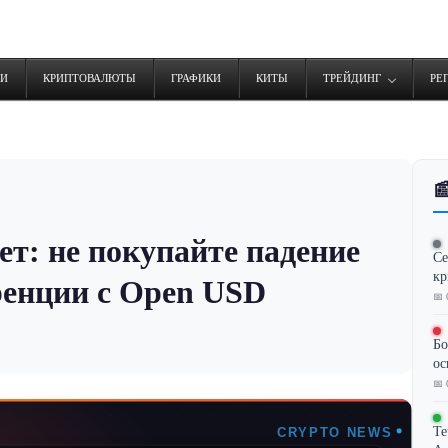
ТИ
КРИПТОВАЛЮТЫ
ГРАФИКИ
КИТЫ
ТРЕЙДИНГ
РЕ

ает: не покупайте падение
Се
кр
уренции с Open USD
📅 
Бо
ос
📅 
Te