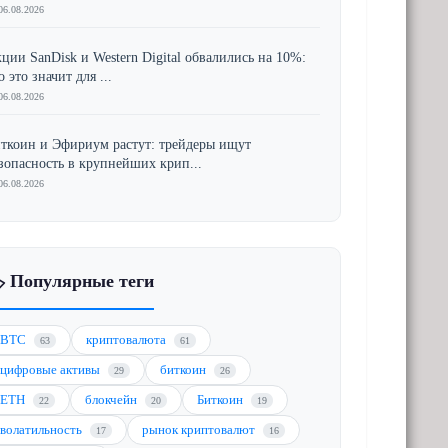
06.08.2026
ции SanDisk и Western Digital обвалились на 10%:
о это значит для ...
06.08.2026
ткоин и Эфириум растут: трейдеры ищут
зопасность в крупнейших крип...
06.08.2026
️ Популярные теги
BTC
криптовалюта
63
61
цифровые активы
биткоин
29
26
ETH
блокчейн
Биткоин
22
20
19
волатильность
рынок криптовалют
17
16