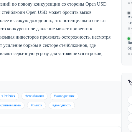
📅 
асений по поводу конкуренции со стороны Open USD
 стейблкоин Open USD может бросить вызов
Ак
более высокую доходность, что потенциально снизит
чт
о это конкурентное давление может привести к
📅 
изывая инвесторов проявлять осторожность, несмотря
Би
т усиление борьбы в секторе стейблкоинов, где
бе
яют серьезную угрозу для устоявшихся игроков,
📅 

#Jefferies
#стейблкоин
#конкуренция
криптовалюта
#рынок
#доходность