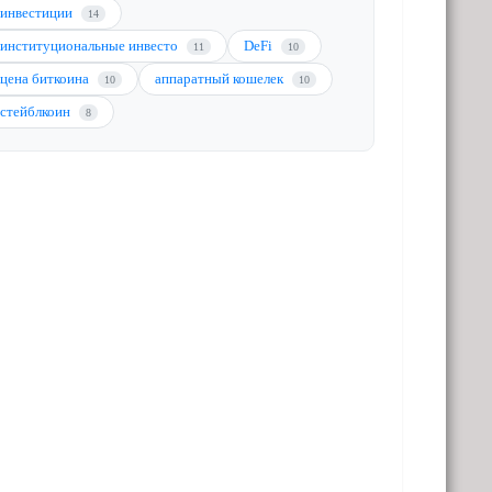
инвестиции
14
институциональные инвесто
DeFi
11
10
цена биткоина
аппаратный кошелек
10
10
стейблкоин
8