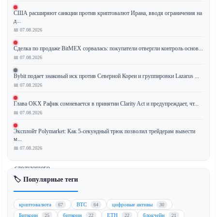
США расширяют санкции против криптовалют Ирана, вводя ограничения на
Известный
д...
криптотрейдер
📅 07.08.2026
определил
Сделка по продаже BitMEX сорвалась: покупатели отвергли контроль основ...
Hyperliquid
📅 07.08.2026
(HYPE)
и
Bybit подает знаковый иск против Северной Кореи и группировки Lazarus ...
токены
📅 07.08.2026
искусственного
Глава OKX Рафик сомневается в принятии Clarity Act и предупреждает, чт...
интеллекта
📅 07.08.2026
(ИИ)
в
Эксплойт Polymarket: Как 5-секундный трюк позволил трейдерам вывести
качестве
м...
основных
📅 07.08.2026
драйверов
следующего
ралли
🏷️ Популярные теги
альткоинов.
Согласно
криптовалюта
BTC
цифровые активы
67
64
30
анализу
Биткоин
биткоин
ETH
блокчейн
25
22
22
21