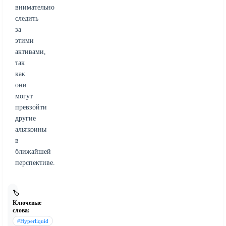
внимательно
следить
за
этими
активами,
так
как
они
могут
превзойти
другие
альткоины
в
ближайшей
перспективе.
🏷️
Ключевые
слова:
#Hyperliquid