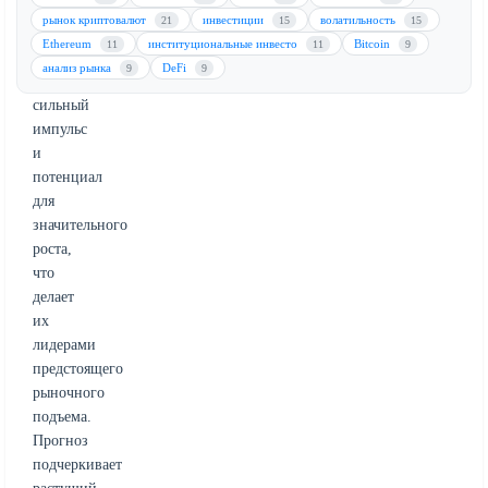
трейдера,
рынок криптовалют
инвестиции
волатильность
21
15
15
эти
Ethereum
институциональные инвесто
Bitcoin
11
11
9
сектора
анализ рынка
DeFi
9
9
демонстрируют
сильный
импульс
и
потенциал
для
значительного
роста,
что
делает
их
лидерами
предстоящего
рыночного
подъема.
Прогноз
подчеркивает