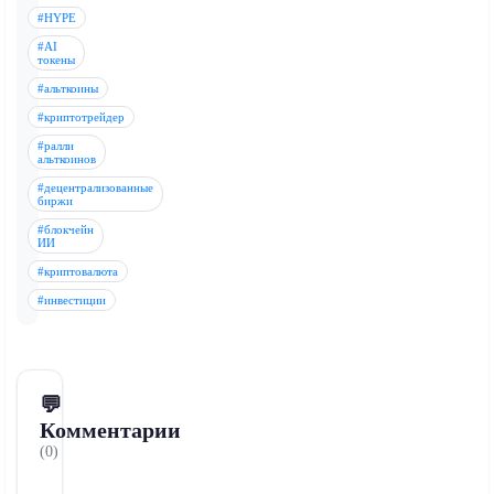
#HYPE
#AI
токены
#альткоины
#криптотрейдер
#ралли
альткоинов
#децентрализованные
биржи
#блокчейн
ИИ
#криптовалюта
#инвестиции
💬
Комментарии
(0)