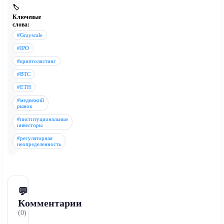
🏷️
Ключевые
слова:
#Grayscale
#IPO
#криптолистинг
#BTC
#ETH
#медвежий
рынок
#институциональные
инвесторы
#регуляторная
неопределенность
💬
Комментарии
(0)