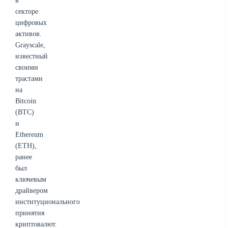
в
секторе
цифровых
активов.
Grayscale,
известный
своими
трастами
на
Bitcoin
(BTC)
и
Ethereum
(ETH),
ранее
был
ключевым
драйвером
институционального
принятия
криптовалют.