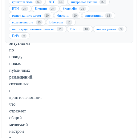
криптовалюта
BTC
цифровые активы
Решение
65
64
32
ETH
Биткоин
блокчейн
принято
24
24
21
рынок криптовалют
биткоин
инвестиции
на
20
20
15
волатильность
Ethereum
фоне
15
12
институциональные инвесто
Bitcoin
анализ рынка
снижения
11
10
9
DeFi
рыночного
9
энтузиазма
по
поводу
новых
публичных
размещений,
связанных
с
криптовалютами,
что
отражает
общий
медвежий
настрой