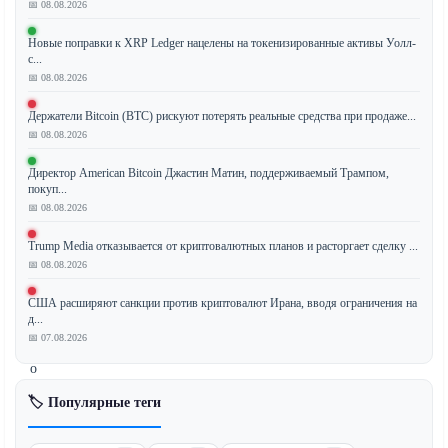
📅 08.08.2026
Крупный
Новые поправки к XRP Ledger нацелены на токенизированные активы Уолл-
с...
управляющий
📅 08.08.2026
активами
Grayscale
Держатели Bitcoin (BTC) рискуют потерять реальные средства при продаже...
Investments
📅 08.08.2026
отложил
свои
Директор American Bitcoin Джастин Матин, поддерживаемый Трампом,
покуп...
планы
📅 08.08.2026
по
первичному
Trump Media отказывается от криптовалютных планов и расторгает сделку ...
публичному
📅 08.08.2026
размещению
(IPO),
США расширяют санкции против криптовалют Ирана, вводя ограничения на
д...
что
📅 07.08.2026
сигнализирует
о
замедлении
🏷️ Популярные теги
бума
криптолистингов.