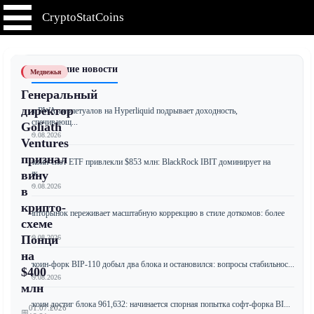
CryptoStatCoins
📰 Последние новости
Медвежья
Генеральный
директор
Рост RWA-перпетуалов на Hyperliquid подрывает доходность,
обеспечивающ...
Goliath
📅 09.08.2026
Ventures
признал
Биткоин-спот ETF привлекли $853 млн: BlackRock IBIT доминирует на
рынк...
вину
📅 09.08.2026
в
крипто-
Крипторынок переживает масштабную коррекцию в стиле доткомов: более
схеме
10...
Понци
📅 09.08.2026
на
Биткоин-форк BIP-110 добыл два блока и остановился: вопросы стабильнос...
$400
📅 09.08.2026
млн
Биткоин достиг блока 961,632: начинается спорная попытка софт-форка BI...
01.07.2026
📅