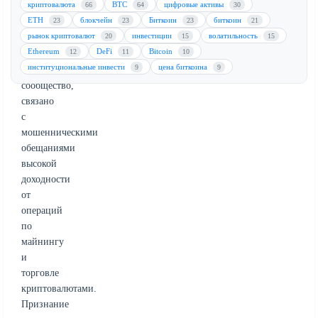
криптовалюта
BTC
цифровые активы
66
64
30
млн.
ETH
блокчейн
Биткоин
биткоин
23
23
23
21
Это
рынок криптовалют
инвестиции
волатильность
20
15
15
дело,
Ethereum
DeFi
Bitcoin
12
11
10
потрясшее
институциональные инвести
цена биткоина
9
9
криптоинвестиционное
сообщество,
связано
с
мошенническими
обещаниями
высокой
доходности
от
операций
по
майнингу
и
торговле
криптовалютами.
Признание