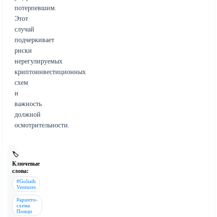
потерпевшим.
Этот
случай
подчеркивает
риски
нерегулируемых
криптоинвестиционных
схем
и
важность
должной
осмотрительности.
🏷️
Ключевые
слова:
#Goliath
Ventures
#крипто-
схема
Понци