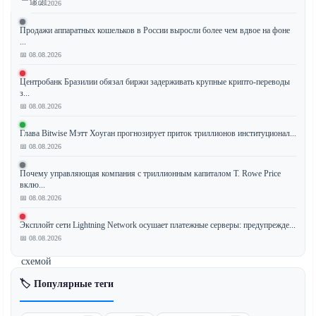
18:21
📅 08.08.2026
Продажи аппаратных кошельков в России выросли более чем вдвое на фоне
...
📅 08.08.2026
Генеральный
директор
Центробанк Бразилии обязал биржи задерживать крупные крипто-переводы
Goliath
з...
Ventures
📅 08.08.2026
признал
Глава Bitwise Мэтт Хоуган прогнозирует приток триллионов институционал...
себя
📅 08.08.2026
виновным
по
Почему управляющая компания с триллионным капиталом T. Rowe Price
обвинениям,
вклю...
📅 08.08.2026
связанным
с
Эксплойт сети Lightning Network осушает платежные серверы: предупрежде...
масштабной
📅 08.08.2026
криптовалютной
схемой
Понци
🏷️ Популярные теги
на
$400