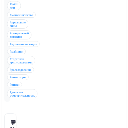
#$400
млн
#мошенничество
#признание
вины
#генеральный
директор
#криптоинвестиции
#майнинг
#торговля
криптовалютами
#расследование
#инвесторы
#риски
#должная
осмотрительность
💬