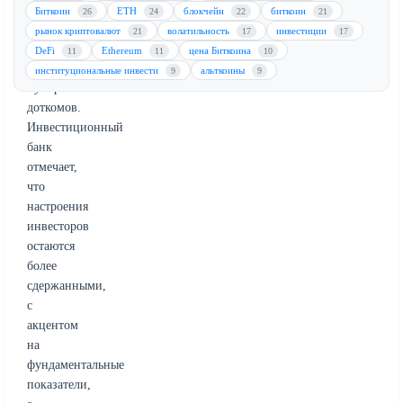
уровней,
Биткоин
ETH
блокчейн
биткоин
26
24
22
21
наблюдавшихся
рынок криптовалют
волатильность
инвестиции
21
17
17
во
DeFi
Ethereum
цена Биткоина
11
11
10
время
институциональные инвести
альткоины
9
9
пузыря
доткомов.
Инвестиционный
банк
отмечает,
что
настроения
инвесторов
остаются
более
сдержанными,
с
акцентом
на
фундаментальные
показатели,