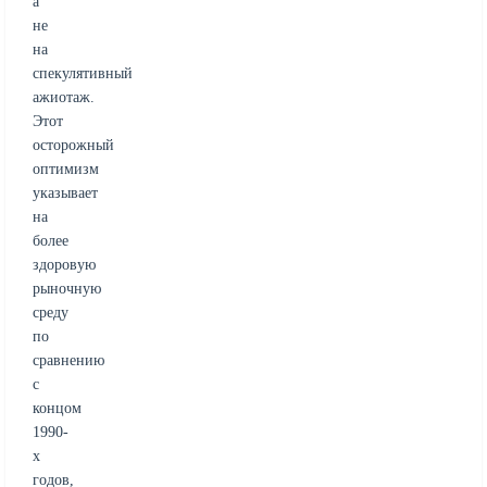
а
не
на
спекулятивный
ажиотаж.
Этот
осторожный
оптимизм
указывает
на
более
здоровую
рыночную
среду
по
сравнению
с
концом
1990-
х
годов,