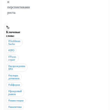
и
перспективами
роста.
🏷️
Ключевые
слова:
#Goldman
Sachs
#IPO
#Уолл-
стрит
#возрождение
IPO
#пузырь
доткомов
#эйфория
#фондовый
рынок
#инвестиции
#аналитика