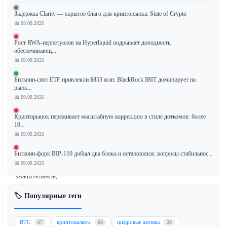
Задержка Clarity — скрытое благо для крипторынка: State of Crypto
📅 09.08.2026
Аналитики
Goldman
Рост RWA-перпетуалов на Hyperliquid подрывает доходность,
обеспечивающ...
Sachs
📅 09.08.2026
сообщают,
что
Биткоин-спот ETF привлекли $853 млн: BlackRock IBIT доминирует на
текущее
рынк...
📅 09.08.2026
возрождение
IPO
Крипторынок переживает масштабную коррекцию в стиле доткомов: более
на
10...
Уолл-
📅 09.08.2026
стрит,
Биткоин-форк BIP-110 добыл два блока и остановился: вопросы стабильнос...
хотя
📅 09.08.2026
и
значительное,
еще
🏷️ Популярные теги
не
достигло
эйфорических
BTC
криптовалюта
цифровые активы
67
66
28