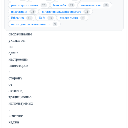
биткоин
рынок криптовалют
блокчейн
волатильность
20
19
16
(BTC)
инвестиции
институциональные инвесто
14
12
—
Ethereum
DeFi
анализ рынка
11
10
9
развернулась.
институциональные инвести
9
Это
сворачивание
указывает
на
сдвиг
настроений
инвесторов
в
сторону
от
активов,
традиционно
используемых
в
качестве
хеджа