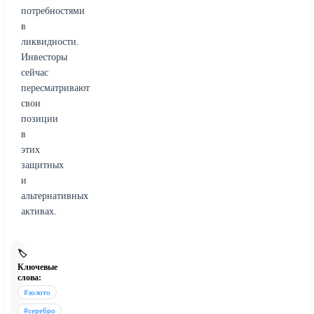
потребностями
в
ликвидности.
Инвесторы
сейчас
пересматривают
свои
позиции
в
этих
защитных
и
альтернативных
активах.
🏷️
Ключевые
слова:
#золото
#серебро