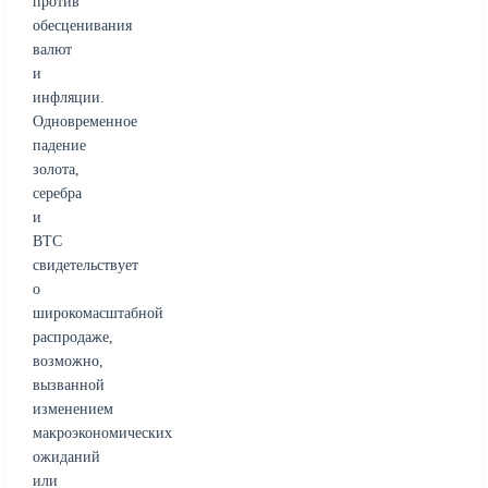
против
обесценивания
валют
и
инфляции.
Одновременное
падение
золота,
серебра
и
BTC
свидетельствует
о
широкомасштабной
распродаже,
возможно,
вызванной
изменением
макроэкономических
ожиданий
или