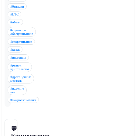
#биткоин
#BTC
#обвал
#сделка по
обесцениванию
#сворачивание
#хедж
#инфляция
#рынок
криптовалют
#драгоценные
металлы
#падение
цен
#макроэкономика
💬
Комментарии