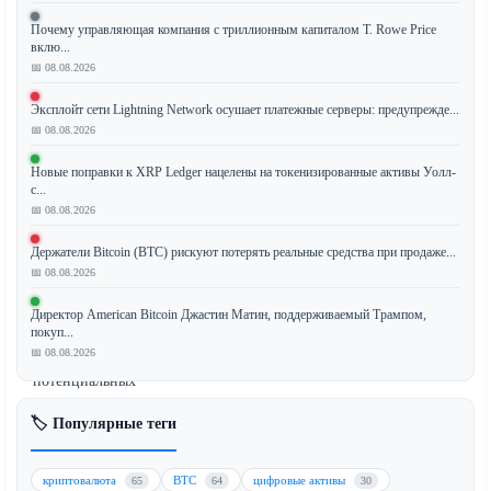
Почему управляющая компания с триллионным капиталом T. Rowe Price
вклю...
На
📅 08.08.2026
предстоящей
Эксплойт сети Lightning Network осушает платежные серверы: предупрежде...
неделе
📅 08.08.2026
криптовалютный
рынок
Новые поправки к XRP Ledger нацелены на токенизированные активы Уолл-
будет
с...
📅 08.08.2026
находиться
под
Держатели Bitcoin (BTC) рискуют потерять реальные средства при продаже...
влиянием
📅 08.08.2026
сочетания
геополитического
Директор American Bitcoin Джастин Матин, поддерживаемый Трампом,
покуп...
облегчения
📅 08.08.2026
и
потенциальных
политических
🏷️ Популярные теги
последствий
от
действий
криптовалюта
BTC
цифровые активы
65
64
30