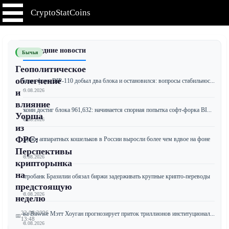
CryptoStatCoins
📰 Последние новости
Бычья
Геополитическое
облегчение
Биткоин-форк BIP-110 добыл два блока и остановился: вопросы стабильнос...
📅 09.08.2026
и
влияние
Биткоин достиг блока 961,632: начинается спорная попытка софт-форка BI...
Уорша
📅 08.08.2026
из
ФРС:
Продажи аппаратных кошельков в России выросли более чем вдвое на фоне
...
Перспективы
📅 08.08.2026
крипторынка
на
Центробанк Бразилии обязал биржи задерживать крупные крипто-переводы
з...
предстоящую
📅 08.08.2026
неделю
22.06.2026
Глава Bitwise Мэтт Хоуган прогнозирует приток триллионов институционал...
📅
13:48
📅 08.08.2026