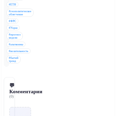
#ETH
#геополитическое
облегчение
#ФРС
#Уорш
#прогноз
недели
#альткоины
#волатильность
#бычий
тренд
💬
Комментарии
(0)