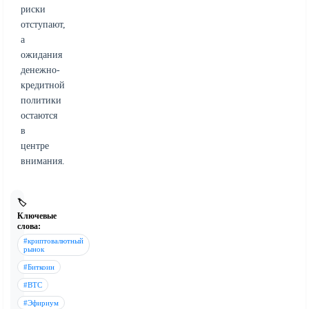
риски
отступают,
а
ожидания
денежно-
кредитной
политики
остаются
в
центре
внимания.
🏷️
Ключевые
слова:
#криптовалютный
рынок
#Биткоин
#BTC
#Эфириум