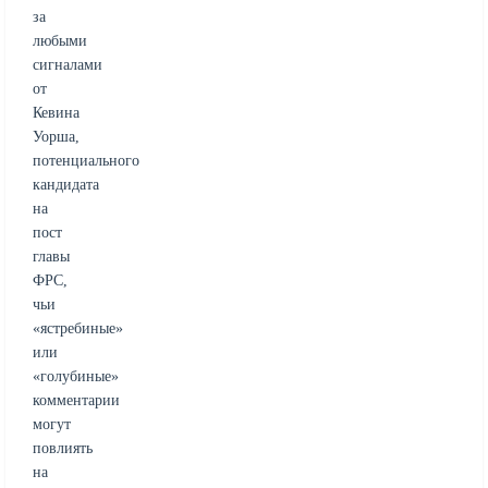
за
любыми
сигналами
от
Кевина
Уорша,
потенциального
кандидата
на
пост
главы
ФРС,
чьи
«ястребиные»
или
«голубиные»
комментарии
могут
повлиять
на