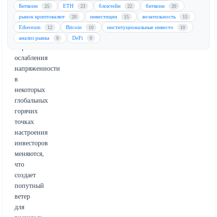
Уорша
Биткоин
ETH
блокчейн
биткоин
25
23
22
20
из
рынок криптовалют
инвестиции
волатильность
20
15
15
ФРС.
Ethereum
Bitcoin
институциональные инвесто
12
10
10
По
анализ рынка
DeFi
9
9
мере
ослабления
напряженности
в
некоторых
глобальных
горячих
точках
настроения
инвесторов
меняются,
что
создает
попутный
ветер
для