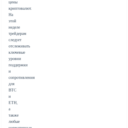
цены
криптовалют.
На
этой
неделе
трейдерам
следует
отслеживать
ключевые
уровни
поддержки
и
сопротивления
для
BTC
и
ETH,
а
также
любые
нормативные