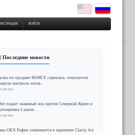
ГИСТРАЦИЯ
ВОЙТИ
 Последние новости
елка по продаже BitMEX сорвалась: покупатели
вергли контроль основ...
07.08.2026
bit подает знаковый иск против Северной Кореи и
уппировки Lazarus ...
07.08.2026
ава OKX Рафик сомневается в принятии Clarity Act