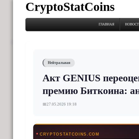
CryptoStatCoins
ГЛАВНАЯ
НОВОС
Нейтральная
Акт GENIUS переоце
премию Биткоина: ан
📅
27.05.2026 19:18