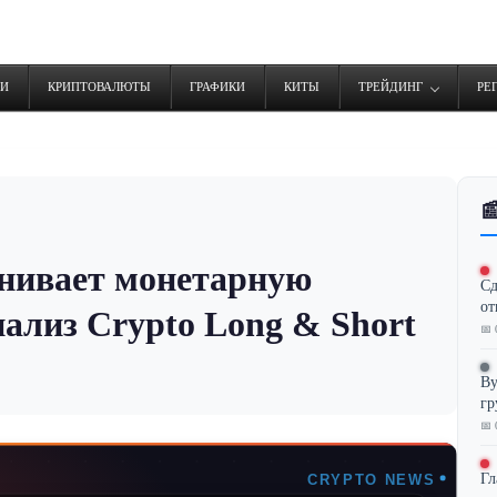
ТИ
КРИПТОВАЛЮТЫ
ГРАФИКИ
КИТЫ
ТРЕЙДИНГ
РЕ

нивает монетарную
Сд
от
ализ Crypto Long & Short
📅 
By
гр
📅 
Гл