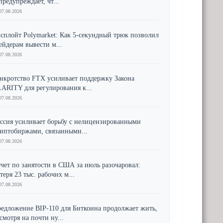
предупреждает, чт...
07.08.2026
сплойт Polymarket: Как 5-секундный трюк позволил
ейдерам вывести м...
07.08.2026
нкротство FTX усиливает поддержку Закона
ARITY для регулирования к...
07.08.2026
ссия усиливает борьбу с нелицензированными
иптобиржами, связанными...
07.08.2026
чет по занятости в США за июль разочаровал:
теря 23 тыс. рабочих м...
07.08.2026
едложение BIP-110 для Биткоина продолжает жить,
смотря на почти ну...