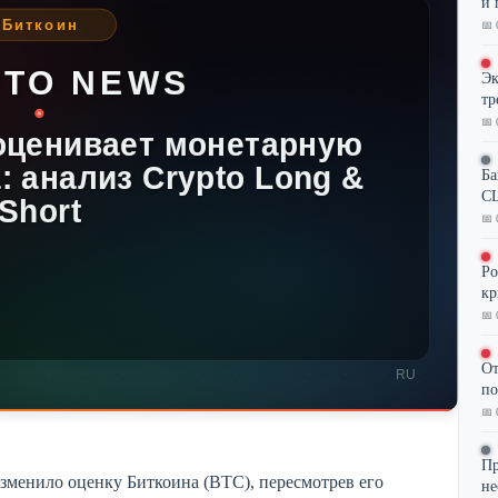
и 
📅 
Эк
тр
📅 
Ба
CL
📅 
Ро
кр
📅 
От
по
📅 
Пр
менило оценку Биткоина (BTC), пересмотрев его
не