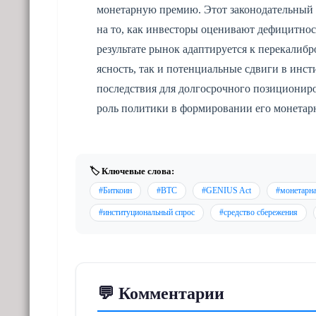
монетарную премию. Этот законодательный 
на то, как инвесторы оценивают дефицитност
результате рынок адаптируется к перекали
ясность, так и потенциальные сдвиги в инс
последствия для долгосрочного позициониро
роль политики в формировании его монетар
🏷️ Ключевые слова:
#Биткоин
#BTC
#GENIUS Act
#монетарн
#институциональный спрос
#средство сбережения
💬 Комментарии