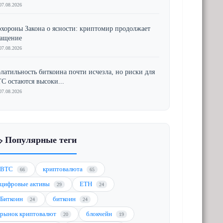
07.08.2026
хороны Закона о ясности: криптомир продолжает
ращение
07.08.2026
латильность биткоина почти исчезла, но риски для
C остаются высоки...
07.08.2026
️ Популярные теги
BTC
криптовалюта
66
65
цифровые активы
ETH
29
24
Биткоин
биткоин
24
24
рынок криптовалют
блокчейн
20
19