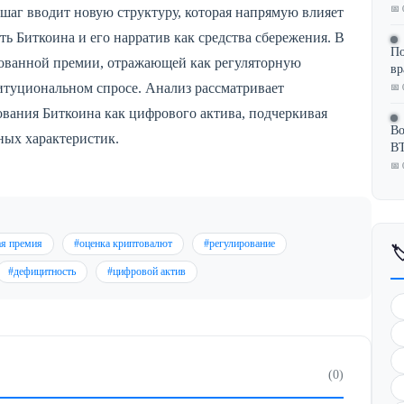
📅 
шаг вводит новую структуру, которая напрямую влияет
ь Биткоина и его нарратив как средства сбережения. В
По
брованной премии, отражающей как регуляторную
в
титуциональном спросе. Анализ рассматривает
📅 
вания Биткоина как цифрового актива, подчеркивая
Во
ных характеристик.
BT
📅 
ая премия
#оценка криптовалют
#регулирование

#дефицитность
#цифровой актив
(0)