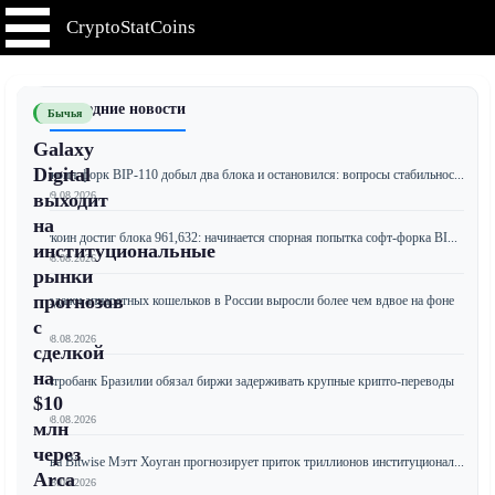
CryptoStatCoins
📰 Последние новости
Бычья
Galaxy
Digital
Биткоин-форк BIP-110 добыл два блока и остановился: вопросы стабильнос...
📅 09.08.2026
выходит
на
Биткоин достиг блока 961,632: начинается спорная попытка софт-форка BI...
институциональные
📅 08.08.2026
рынки
прогнозов
Продажи аппаратных кошельков в России выросли более чем вдвое на фоне
...
с
📅 08.08.2026
сделкой
на
Центробанк Бразилии обязал биржи задерживать крупные крипто-переводы
з...
$10
📅 08.08.2026
млн
через
Глава Bitwise Мэтт Хоуган прогнозирует приток триллионов институционал...
Arca
📅 08.08.2026