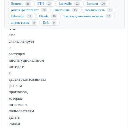
млн
Биткоин
ETH
блокчейн
биткоин
25
23
22
20
через
рынок криптовалют
инвестиции
волатильность
20
15
15
платформу
Ethereum
Bitcoin
институциональные инвесто
12
10
10
Arca.
анализ рынка
DeFi
9
9
Этот
шаг
сигнализирует
о
растущем
институциональном
интересе
к
децентрализованным
рынкам
прогнозов,
которые
позволяют
пользователям
делать
ставки