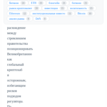
страны.
Биткоин
ETH
блокчейн
биткоин
24
23
21
21
Инсайдер
рынок криптовалют
инвестиции
волатильность
20
15
15
указал
Ethereum
институциональные инвесто
Bitcoin
12
11
10
на
анализ рынка
DeFi
9
9
фундаментальное
расхождение
между
стремлением
правительства
позиционировать
Великобританию
как
глобальный
криптохаб
и
осторожным,
избегающим
рисков
подходом
регулятора.
По