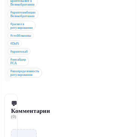
криптовалют в
Великобритании
#криптоамбиции
Великобритании
#раскол в
регулировании
#стейблкоины
#DeFi
#криптохаб
#инсайдер
FCA
#неопределенность
регулирования
💬
Комментарии
(0)