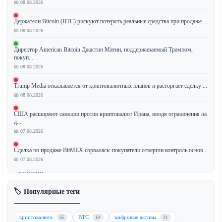
📅 08.08.2026
старший
советник
Держатели Bitcoin (BTC) рискуют потерять реальные средства при продаже...
по
📅 08.08.2026
политике
Директор American Bitcoin Джастин Матин, поддерживаемый Трампом,
Управления
покуп...
по
📅 08.08.2026
финансовому
регулированию
Trump Media отказывается от криптовалютных планов и расторгает сделку ...
и
📅 08.08.2026
надзору
США расширяют санкции против криптовалют Ирана, вводя ограничения на
Великобритании
д...
(FCA)
📅 07.08.2026
пролил
свет
Сделка по продаже BitMEX сорвалась: покупатели отвергли контроль основ...
на
📅 07.08.2026
«великий
раскол»
🏷️ Популярные теги
в
криптовалютных
амбициях
криптовалюта
BTC
цифровые активы
65
64
31