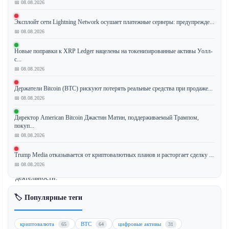
📅 08.08.2026
Эксплойт сети Lightning Network осушает платежные серверы: предупрежде...
Европа
📅 08.08.2026
ужесточает
Новые поправки к XRP Ledger нацелены на токенизированные активы Уолл-
регулирование
с...
офшорных
📅 08.08.2026
криптовалютных
операций,
Держатели Bitcoin (BTC) рискуют потерять реальные средства при продаже...
📅 08.08.2026
вводя
более
Директор American Bitcoin Джастин Матин, поддерживаемый Трампом,
строгие
покуп...
правила
📅 08.08.2026
для
Trump Media отказывается от криптовалютных планов и расторгает сделку ...
ограничения
📅 08.08.2026
нерегулируемой
деятельности.
Однако
🏷️ Популярные теги
остается
критическая
лазейка,
криптовалюта
BTC
цифровые активы
65
64
31