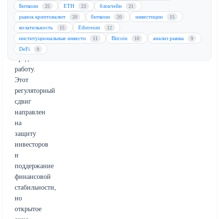
позволяющая
Биткоин
ETH
блокчейн
25
23
21
самым
рынок криптовалют
биткоин
инвестиции
20
20
15
рискованным
волатильность
Ethereum
15
12
криптовалютным
институциональные инвесто
Bitcoin
анализ рынка
11
10
9
проектам
DeFi
9
продолжать
работу.
Этот
регуляторный
сдвиг
направлен
на
защиту
инвесторов
и
поддержание
финансовой
стабильности,
но
открытое