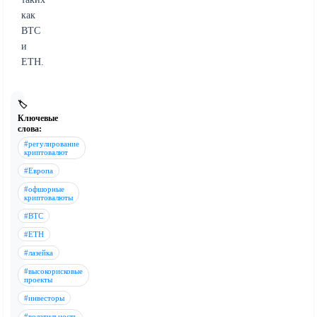
как
BTC
и
ETH.
🏷️
Ключевые
слова:
#регулирование
криптовалют
#Европа
#офшорные
криптовалюты
#BTC
#ETH
#лазейка
#высокорисковые
проекты
#инвесторы
#волатильность