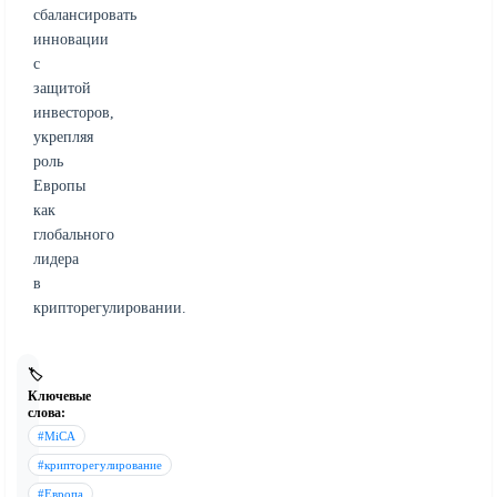
сбалансировать
инновации
с
защитой
инвесторов,
укрепляя
роль
Европы
как
глобального
лидера
в
крипторегулировании.
🏷️
Ключевые
слова:
#MiCA
#крипторегулирование
#Европа