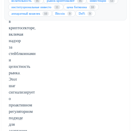
волатильность
рынок криптовалют
инвестиции
16
16
13
решение
институциональные инвесто
цена биткоина
11
10
новых
аппаратный кошелек
Bitcoin
DeFi
10
9
9
вызовов
в
криптосекторе,
включая
надзор
за
стейблкоинами
и
целостность
рынка.
Этот
шаг
сигнализирует
о
проактивном
регуляторном
подходе
для
адаптации