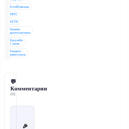
#стейблкоины
#BTC
#ETH
#рынки
криптоактивов
#дедлайн
1 июля
#защита
инвесторов
💬
Комментарии
(0)
🎉