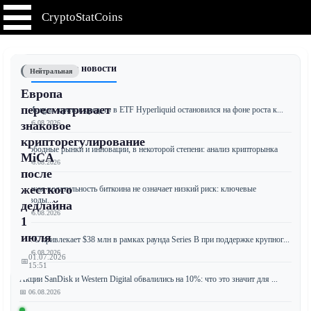
CryptoStatCoins
📰 Последние новости
Нейтральная
Европа
пересматривает
JPMorgan: приток средств в ETF Hyperliquid остановился на фоне роста к...
📅 06.08.2026
знаковое
крипторегулирование
Свободные рынки и инновации, в некоторой степени: анализ крипторынка
MiCA
📅 06.08.2026
после
жесткого
Низкая волатильность биткоина не означает низкий риск: ключевые
выводы...
дедлайна
📅 06.08.2026
1
июля
JPYC привлекает $38 млн в рамках раунда Series B при поддержке крупног...
📅 06.08.2026
01.07.2026
📅
15:51
Акции SanDisk и Western Digital обвалились на 10%: что это значит для ...
📅 06.08.2026