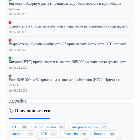
Биткоин и Эфириум растут: трейдеры ищут безопасность в крупнейших
Европа
крип...
вносит
📅 06.08.2026
изменения
в
Основатель NFT-стартапа обвинен в нецелевом использовании средств, при...
свой
📅 06.08.2026
знаковый
Разработчики Bitcoin сообщают о 85 критических багах: сеть BTC столкну...
регламент
📅 06.08.2026
о
рынках
Биткоин (BTC) приближается к отметке $65,000 на фоне роста цен на нефт...
криптоактивов
📅 06.08.2026
(MiCA)
Рост S&P 500 на $2 триллиона не впечатлил Биткоин (BTC): Причины
после
разры...
истечения
📅 06.08.2026
жесткого
дедлайна
1
🏷️ Популярные теги
июля.
Пересмотр
BTC
криптовалюта
цифровые активы
64
62
27
направлен
биткоин
ETH
блокчейн
Биткоин
27
21
21
19
на