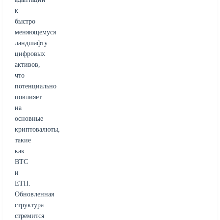
к
быстро
меняющемуся
ландшафту
цифровых
активов,
что
потенциально
повлияет
на
основные
криптовалюты,
такие
как
BTC
и
ETH.
Обновленная
структура
стремится