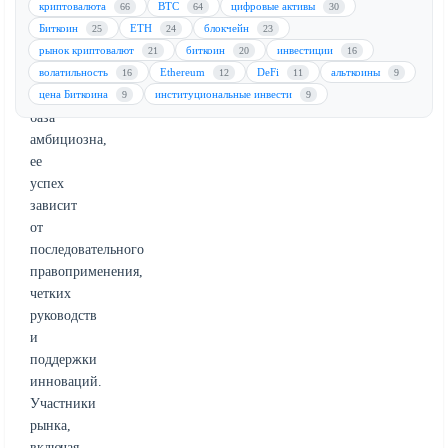
является
криптовалюта
BTC
цифровые активы
66
64
30
эффективная
Биткоин
ETH
блокчейн
25
24
23
реализация.
рынок криптовалют
биткоин
инвестиции
21
20
16
Хотя
волатильность
Ethereum
DeFi
альткоины
16
12
11
9
нормативная
цена Биткоина
институциональные инвести
9
9
база
амбициозна,
ее
успех
зависит
от
последовательного
правоприменения,
четких
руководств
и
поддержки
инноваций.
Участники
рынка,
включая