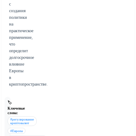
с
создания
политики
на
практическое
применение,
что
определит
долгосрочное
влияние
Европы
в
криптопространстве.
🏷️
Ключевые
слова:
#регулирование
криптовалют
#Европа