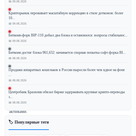
📅 09.08.2026
Европа
заняла
Крипторынок переживает масштабную коррекцию в стиле доткомов: более
10...
лидирующую
📅 09.08.2026
позицию
в
Биткоин-форк BIP-110 добыл два блока и остановился: вопросы стабильнос...
создании
📅 09.08.2026
всеобъемлющего
регулирования
Биткоин достиг блока 961,632: начинается спорная попытка софт-форка BI...
криптовалют,
📅 08.08.2026
установив
Продажи аппаратных кошельков в России выросли более чем вдвое на фоне
глобальный
...
стандарт
📅 08.08.2026
для
надзора
Центробанк Бразилии обязал биржи задерживать крупные крипто-переводы
з...
за
📅 08.08.2026
цифровыми
активами.
Однако
🏷️ Популярные теги
настоящим
испытанием