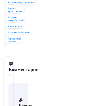
#крипторегулирование
#рынок
криптовалют
#защита
потребителей
#инновации
#криптоэкосистема
#цифровые
активы
💬
Комментарии
(0)
🎉
Будьте