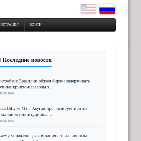
ГИСТРАЦИЯ
ВОЙТИ
 Последние новости
нтробанк Бразилии обязал биржи задерживать
упные крипто-переводы з...
08.08.2026
ава Bitwise Мэтт Хоуган прогнозирует приток
иллионов институционал...
08.08.2026
чему управляющая компания с триллионным