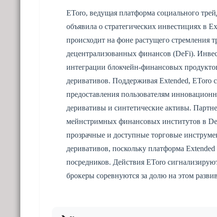
EToro, ведущая платформа социального трей
объявила о стратегических инвестициях в E
происходит на фоне растущего стремления т
децентрализованных финансов (DeFi). Инве
интеграции блокчейн-финансовых продуктов
деривативов. Поддерживая Extended, EToro с
предоставления пользователям инновацион
деривативы и синтетические активы. Партн
мейнстримных финансовых институтов в DeF
прозрачные и доступные торговые инструмен
деривативов, поскольку платформа Extended
посредников. Действия EToro сигнализируют
брокеры соревнуются за долю на этом разв