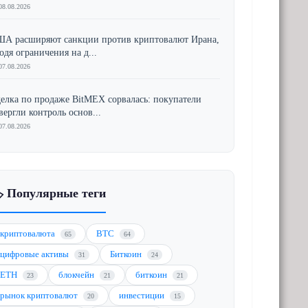
08.08.2026
А расширяют санкции против криптовалют Ирана,
одя ограничения на д...
07.08.2026
елка по продаже BitMEX сорвалась: покупатели
вергли контроль основ...
07.08.2026
️ Популярные теги
криптовалюта
BTC
65
64
цифровые активы
Биткоин
31
24
ETH
блокчейн
биткоин
23
21
21
рынок криптовалют
инвестиции
20
15