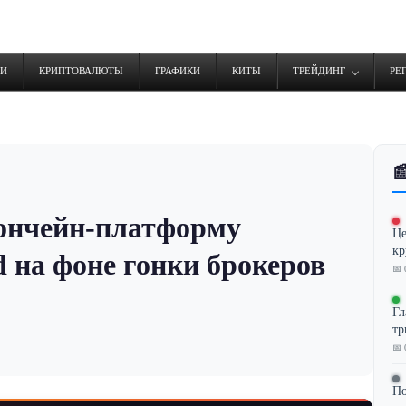
ТИ
КРИПТОВАЛЮТЫ
ГРАФИКИ
КИТЫ
ТРЕЙДИНГ
РЕ

 ончейн-платформу
Це
кр
d на фоне гонки брокеров
📅 
Гл
тр
📅 
По