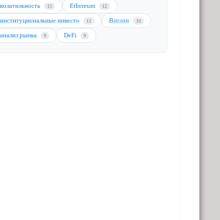
волатильность
Ethereum
15
12
институциональные инвесто
Bitcoin
11
10
анализ рынка
DeFi
9
9