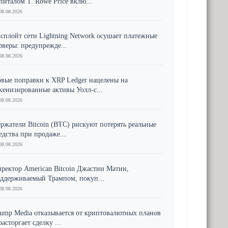
питалом T. Rowe Price вклю...
08.08.2026
сплойт сети Lightning Network осушает платежные
рверы: предупрежде...
08.08.2026
вые поправки к XRP Ledger нацелены на
кенизированные активы Уолл-с...
08.08.2026
ржатели Bitcoin (BTC) рискуют потерять реальные
едства при продаже...
08.08.2026
ректор American Bitcoin Джастин Матин,
ддерживаемый Трампом, покуп...
08.08.2026
ump Media отказывается от криптовалютных планов
расторгает сделку ...