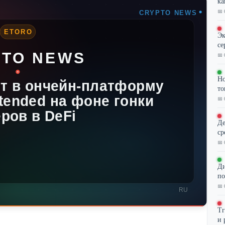
ка
📅 
Эк
се
📅 
Но
то
📅 
Де
ср
📅 
Ди
по
📅 
Tr
и 