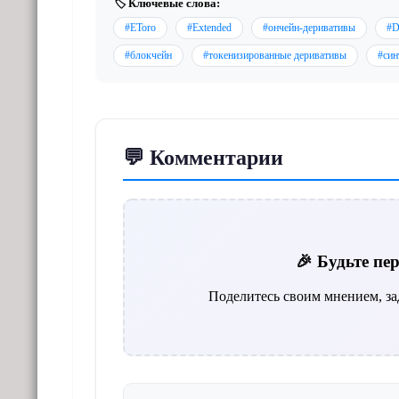
🏷️ Ключевые слова:
#EToro
#Extended
#ончейн-деривативы
#D
#блокчейн
#токенизированные деривативы
#син
💬 Комментарии
🎉 Будьте п
Поделитесь своим мнением, за