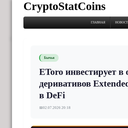
CryptoStatCoins
ГЛАВНАЯ
НОВОС
Бычья
EToro инвестирует в
деривативов Extende
в DeFi
📅
02.07.2026 20:18