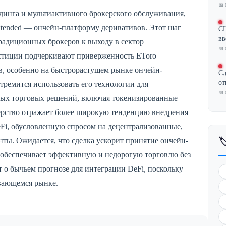
📅 
динга и мультиактивного брокерского обслуживания,
xtended — ончейн-платформу деривативов. Этот шаг
СШ
вв
радиционных брокеров к выходу в сектор
📅 
стиции подчеркивают приверженность EToro
, особенно на быстрорастущем рынке ончейн-
Сд
от
тремится использовать его технологии для
📅 
ных торговых решений, включая токенизированные
ерство отражает более широкую тенденцию внедрения
i, обусловленную спросом на децентрализованные,
ты. Ожидается, что сделка ускорит принятие ончейн-

 обеспечивает эффективную и недорогую торговлю без
 о бычьем прогнозе для интеграции DeFi, поскольку
ивающемся рынке.