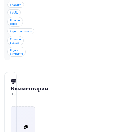
#солана
#SOL
#шорт-
сквиз
#криптовалюта
#бычий
рынок
#цена
биткоина
💬
Комментарии
(0)
🎉