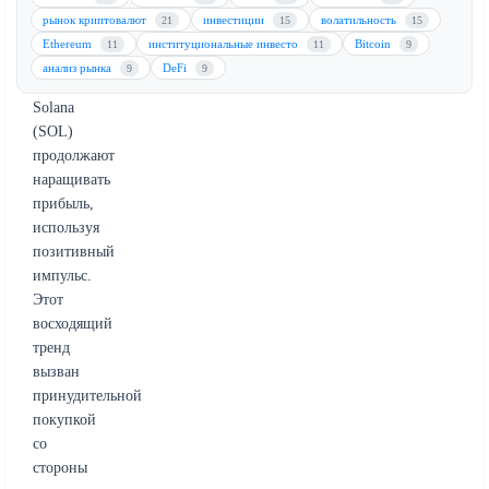
время
рынок криптовалют
инвестиции
волатильность
21
15
15
Ether
Ethereum
институциональные инвесто
Bitcoin
11
11
9
(ETH)
анализ рынка
DeFi
9
9
и
Solana
(SOL)
продолжают
наращивать
прибыль,
используя
позитивный
импульс.
Этот
восходящий
тренд
вызван
принудительной
покупкой
со
стороны