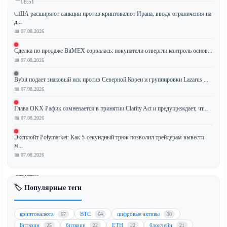
08:51
США расширяют санкции против криптовалют Ирана, вводя ограничения на
д...
📅 07.08.2026
Рынок
Сделка по продаже BitMEX сорвалась: покупатели отвергли контроль основ...
криптовалют
📅 07.08.2026
переживает
бычий
Bybit подает знаковый иск против Северной Кореи и группировки Lazarus ...
подъем,
📅 07.08.2026
поскольку
Глава OKX Рафик сомневается в принятии Clarity Act и предупреждает, чт...
шорт-
📅 07.08.2026
сквиз
подталкивает
Эксплойт Polymarket: Как 5-секундный трюк позволил трейдерам вывести
биткоин
м...
(BTC)
📅 07.08.2026
к
отметке
🏷️ Популярные теги
$62,000.
В
то
криптовалюта
BTC
цифровые активы
67
64
30
же
Биткоин
биткоин
ETH
блокчейн
25
22
22
21