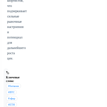
шортистов,
что
подчеркивает
сильные
рыночные
настроения
и
потенциал
для
дальнейшего
роста
цен.
🏷️
Ключевые
слова:
#биткоин
#BTC
#эфир
#ETH