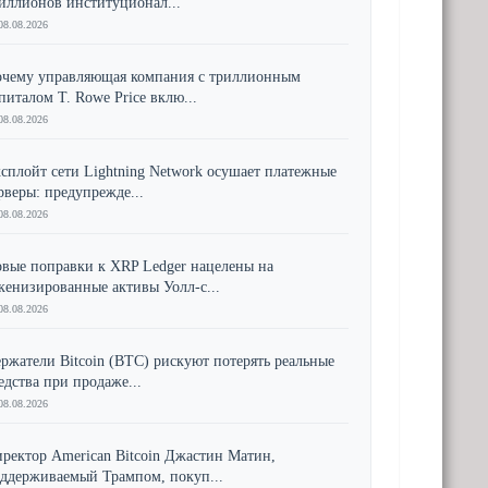
иллионов институционал...
08.08.2026
чему управляющая компания с триллионным
питалом T. Rowe Price вклю...
08.08.2026
сплойт сети Lightning Network осушает платежные
рверы: предупрежде...
08.08.2026
вые поправки к XRP Ledger нацелены на
кенизированные активы Уолл-с...
08.08.2026
ржатели Bitcoin (BTC) рискуют потерять реальные
едства при продаже...
08.08.2026
ректор American Bitcoin Джастин Матин,
ддерживаемый Трампом, покуп...