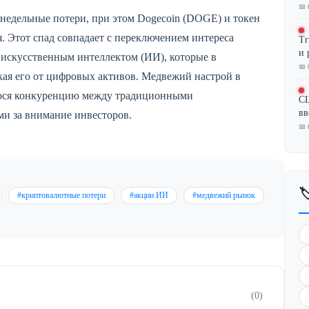
📅 
недельные потери, при этом Dogecoin (DOGE) и токен
. Этот спад совпадает с переключением интереса
Tr
и 
 искусственным интеллектом (ИИ), которые в
📅 
кая его от цифровых активов. Медвежий настрой в
юся конкуренцию между традиционными
СШ
вв
и за внимание инвесторов.
📅 

#криптовалютные потери
#акции ИИ
#медвежий рынок
(0)