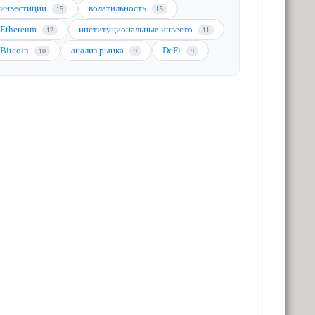
инвестиции
волатильность
15
15
Ethereum
институциональные инвесто
12
11
Bitcoin
анализ рынка
DeFi
10
9
9