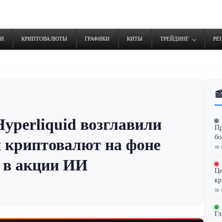
ТИ
КРИПТОВАЛЮТЫ
ГРАФИКИ
КИТЫ
ТРЕЙДИНГ
РЕ

yperliquid возглавили
Пр
бо
 криптовалют на фоне
📅 
 в акции ИИ
Це
кр
📅 
Гл