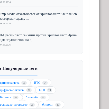
08.08.2026
ump Media отказывается от криптовалютных планов
расторгает сделку ...
08.08.2026
А расширяют санкции против криптовалют Ирана,
одя ограничения на д...
07.08.2026
️ Популярные теги
криптовалюта
BTC
65
64
цифровые активы
ETH
32
24
Биткоин
блокчейн
24
21
рынок криптовалют
биткоин
20
20