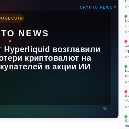
тр
📅 
По
ка
📅 
Эк
се
📅 
Но
то
📅 
Де
ср
📅 
Ди
по