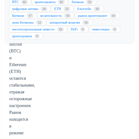
BTC
криптовалюта
биткоин
65
62
31
отчета
цифровые активы
ETH
блокчейн
24
21
18
о
Биткоин
волатильность
рынок криптовалют
17
16
14
доходах
цена биткоина
аппаратный кошелек
12
10
Nvidia.
институциональные инвесто
DeFi
инвестиции
10
9
9
Цены
крипторынок
9
на
Bitcoin
(BTC)
и
Ethereum
(ETH)
остаются
стабильными,
отражая
осторожные
настроения.
Рынок
находится
в
режиме