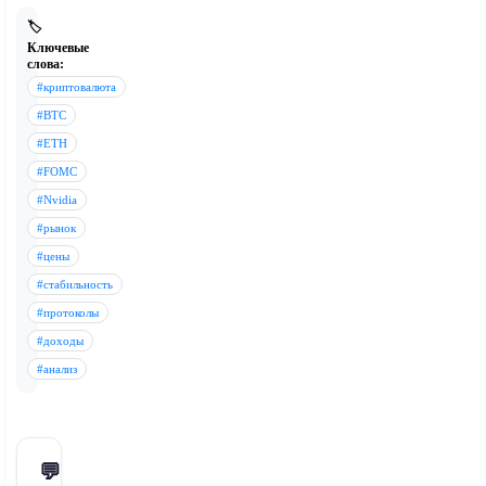
🏷️
Ключевые
слова:
#криптовалюта
#BTC
#ETH
#FOMC
#Nvidia
#рынок
#цены
#стабильность
#протоколы
#доходы
#анализ
💬