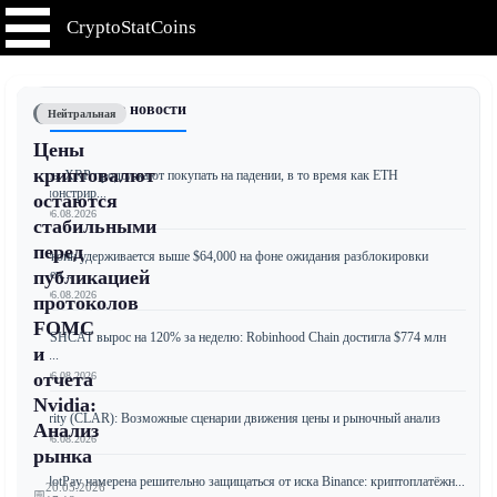
CryptoStatCoins
📰 Последние новости
Нейтральная
Цены
криптовалют
Киты XRP продолжают покупать на падении, в то время как ETH
демонстрир...
остаются
📅 06.08.2026
стабильными
перед
Биткоин удерживается выше $64,000 на фоне ожидания разблокировки
токен...
публикацией
📅 06.08.2026
протоколов
FOMC
CASHCAT вырос на 120% за неделю: Robinhood Chain достигла $774 млн
и
заб...
отчета
📅 06.08.2026
Nvidia:
Clarity (CLAR): Возможные сценарии движения цены и рыночный анализ
Анализ
📅 06.08.2026
рынка
RedotPay намерена решительно защищаться от иска Binance: криптоплатёжн...
20.05.2026
📅