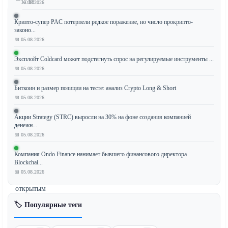
17:18
📅 06.08.2026
Крипто-супер PAC потерпели редкое поражение, но число прокрипто-
законо...
📅 05.08.2026
Рынки
криптовалют
Эксплойт Coldcard может подстегнуть спрос на регулируемые инструменты ...
демонстрируют
📅 05.08.2026
минимальные
движения,
Биткоин и размер позиции на тесте: анализ Crypto Long & Short
📅 05.08.2026
поскольку
трейдеры
Акции Strategy (STRC) выросли на 30% на фоне создания компанией
ожидают
денежн...
публикации
📅 05.08.2026
протоколов
Компания Ondo Finance нанимает бывшего финансового директора
Федерального
Blockchai...
комитета
📅 05.08.2026
по
открытым
рынкам
🏷️ Популярные теги
(FOMC)
и