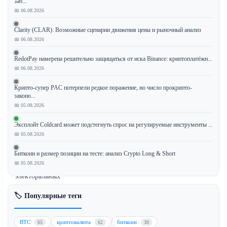
заб...
📅 06.08.2026
Clarity (CLAR): Возможные сценарии движения цены и рыночный анализ
Криптовалютные
📅 06.08.2026
Политические
Комитеты
RedotPay намерена решительно защищаться от иска Binance: криптоплатёжн...
Политического
📅 06.08.2026
Действия
(ПКК)
Крипто-супер PAC потерпели редкое поражение, но число прокрипто-
законо...
направили
📅 05.08.2026
$9
млн
Эксплойт Coldcard может подстегнуть спрос на регулируемые инструменты ...
в
📅 05.08.2026
Техас,
Биткоин и размер позиции на тесте: анализ Crypto Long & Short
добившись
📅 05.08.2026
значительных
электоральных
успехов
🏷️ Популярные теги
в
обеих
основных
BTC
криптовалюта
биткоин
65
62
30