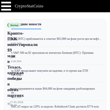
CryptoStatCoins
📰 Последние новости
Бычья
Крипто-
ПКК
Биткоин (BTC) приближается к отметке $65,000 на фоне роста цен на нефт...
📅 06.08.2026
инвестировали
$9
Рост S&P 500 на $2 триллиона не впечатлил Биткоин (BTC): Причины
млн
разры...
в
📅 06.08.2026
Техасе,
Киты XRP продолжают покупать на падении, в то время как ETH
одержав
демонстрир...
победы
📅 06.08.2026
в
Биткоин удерживается выше $64,000 на фоне ожидания разблокировки
обеих
токен...
партиях
📅 06.08.2026
27.05.2026
📅
09:18
CASHCAT вырос на 120% за неделю: Robinhood Chain достигла $774 млн