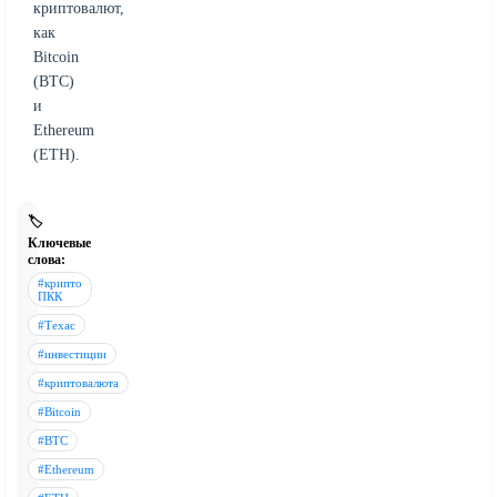
криптовалют,
как
Bitcoin
(BTC)
и
Ethereum
(ETH).
🏷️
Ключевые
слова:
#крипто
ПКК
#Техас
#инвестиции
#криптовалюта
#Bitcoin
#BTC
#Ethereum