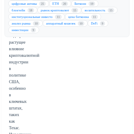
политических
цифровые активы
ETH
Биткоин
25
20
19
партиях.
блокчейн
рынок криптовалют
волатильность
18
15
15
Эти
институциональные инвесто
цена биткоина
11
11
стратегические
анализ рынка
аппаратный кошелек
DeFi
10
10
9
расходы
инвестиции
9
подчеркивают
растущее
влияние
криптовалютной
индустрии
в
политике
США,
особенно
в
ключевых
штатах,
таких
как
Техас.