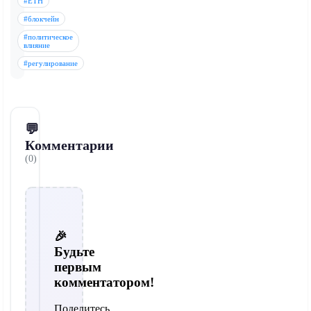
#ETH
#блокчейн
#политическое
влияние
#регулирование
💬
Комментарии
(0)
🎉
Будьте
первым
комментатором!
Поделитесь