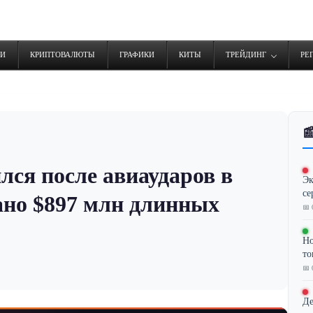
ТИ
КРИПТОВАЛЮТЫ
ГРАФИКИ
КИТЫ
ТРЕЙДИНГ
РЕ

ся после авиаударов в
Эк
се
ано $897 млн длинных
📅 
Но
то
📅 
Де