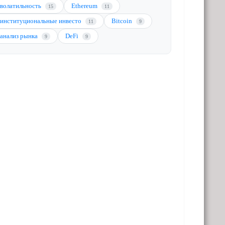
волатильность
Ethereum
15
11
институциональные инвесто
Bitcoin
11
9
анализ рынка
DeFi
9
9