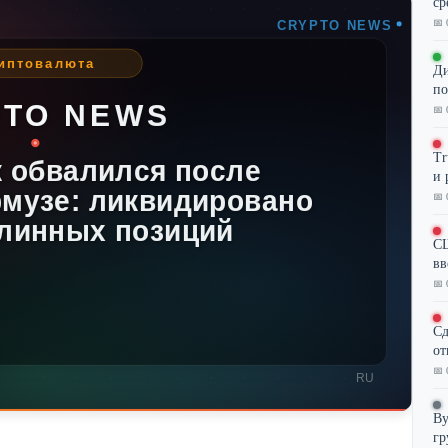
ср
📅 
Ди
по
📅 
Tr
и 
📅 
СШ
вв
📅 
Сд
от
📅 
By
гр