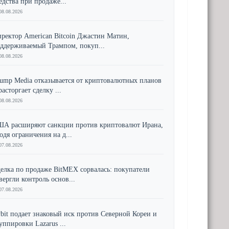
едства при продаже...
08.08.2026
ректор American Bitcoin Джастин Матин,
ддерживаемый Трампом, покуп...
08.08.2026
ump Media отказывается от криптовалютных планов
расторгает сделку ...
08.08.2026
А расширяют санкции против криптовалют Ирана,
одя ограничения на д...
07.08.2026
елка по продаже BitMEX сорвалась: покупатели
вергли контроль основ...
07.08.2026
bit подает знаковый иск против Северной Кореи и
уппировки Lazarus ...