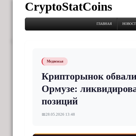
CryptoStatCoins
ГЛАВНАЯ
НОВОС
Медвежья
Крипторынок обвалил
Ормузе: ликвидиров
позиций
📅
28.05.2026 13:48