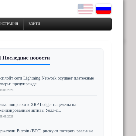
ГИСТРАЦИЯ
ВОЙТИ
 Последние новости
сплойт сети Lightning Network осушает платежные
рверы: предупрежде...
08.08.2026
вые поправки к XRP Ledger нацелены на
кенизированные активы Уолл-с...
08.08.2026
ржатели Bitcoin (BTC) рискуют потерять реальные