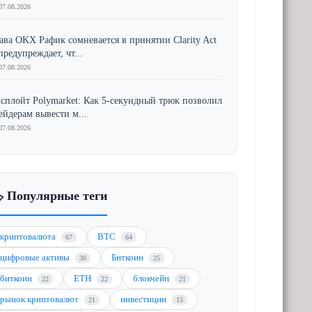
07.08.2026
ава OKX Рафик сомневается в принятии Clarity Act
предупреждает, чт...
07.08.2026
сплойт Polymarket: Как 5-секундный трюк позволил
ейдерам вывести м...
07.08.2026
️ Популярные теги
криптовалюта
BTC
67
64
цифровые активы
Биткоин
30
25
биткоин
ETH
блокчейн
22
22
21
рынок криптовалют
инвестиции
21
15