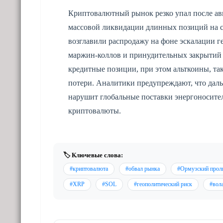
Криптовалютный рынок резко упал после ави
массовой ликвидации длинных позиций на с
возглавили распродажу на фоне эскалации г
маржин-коллов и принудительных закрытий
кредитные позиции, при этом альткоины, та
потери. Аналитики предупреждают, что дал
нарушит глобальные поставки энергоносител
криптовалюты.
🏷️ Ключевые слова:
#криптовалюта
#обвал рынка
#Ормузский прол
#XRP
#SOL
#геополитический риск
#вол