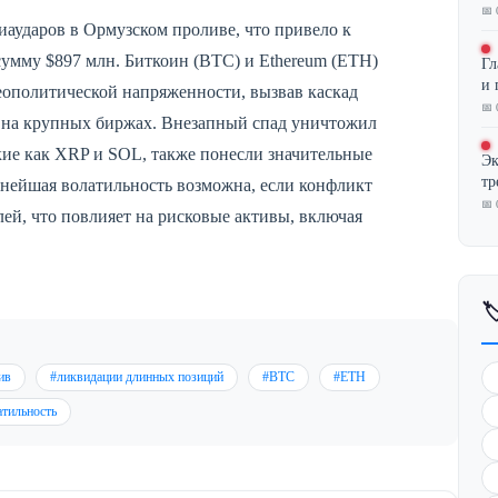
📅 
аударов в Ормузском проливе, что привело к
умму $897 млн. Биткоин (BTC) и Ethereum (ETH)
Гл
и 
еополитической напряженности, вызвав каскад
📅 
 на крупных биржах. Внезапный спад уничтожил
кие как XRP и SOL, также понесли значительные
Эк
тр
ьнейшая волатильность возможна, если конфликт
📅 
ей, что повлияет на рисковые активы, включая

ив
#ликвидации длинных позиций
#BTC
#ETH
атильность