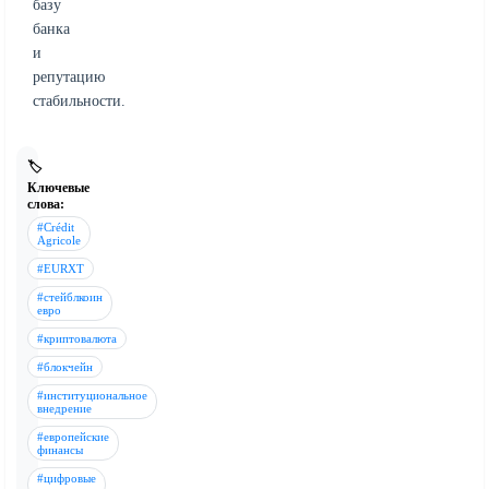
базу
банка
и
репутацию
стабильности.
🏷️
Ключевые
слова:
#Crédit
Agricole
#EURXT
#стейблкоин
евро
#криптовалюта
#блокчейн
#институциональное
внедрение
#европейские
финансы
#цифровые