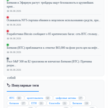
Биткоин и Эфириум растут: трейдеры ищут безопасность в крупнейших
банковский
крип...
гигант
📅 06.08.2026
Crédit
Agricole
Основатель NFT-стартапа обвинен в нецелевом использовании средств, при...
официально
📅 06.08.2026
запустил
Разработчики Bitcoin сообщают о 85 критических багах: сеть BTC столкну...
свой
📅 06.08.2026
стейблкоин,
привязанный
Биткоин (BTC) приближается к отметке $65,000 на фоне роста цен на нефт...
к
📅 06.08.2026
евро,
Рост S&P 500 на $2 триллиона не впечатлил Биткоин (BTC): Причины
EURXT,
разры...
что
📅 06.08.2026
знаменует
собой
важную
🏷️ Популярные теги
веху
для
BTC
криптовалюта
цифровые активы
64
62
27
институционального
биткоин
ETH
блокчейн
Биткоин
27
21
21
19
внедрения