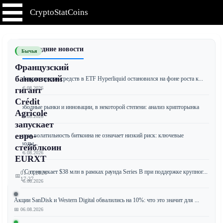
CryptoStatCoins
📰 Последние новости
Бычья
Французский
банковский
JPMorgan: приток средств в ETF Hyperliquid остановился на фоне роста к...
📅 06.08.2026
гигант
Crédit
Свободные рынки и инновации, в некоторой степени: анализ крипторынка
Agricole
📅 06.08.2026
запускает
евро-
Низкая волатильность биткоина не означает низкий риск: ключевые
выводы...
стейблкоин
📅 06.08.2026
EURXT
JPYC привлекает $38 млн в рамках раунда Series B при поддержке крупног...
01.07.2026
📅
17:27
📅 06.08.2026
Акции SanDisk и Western Digital обвалились на 10%: что это значит для ...
📅 06.08.2026
Французский