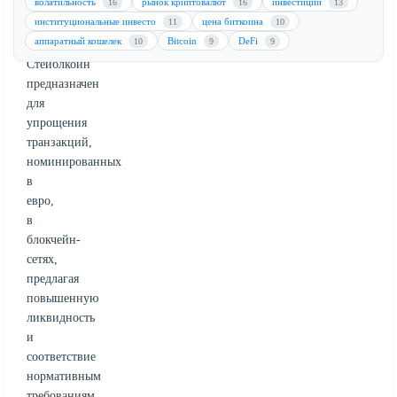
волатильность
рынок криптовалют
инвестиции
16
16
13
криптовалют
институциональные инвесто
цена биткоина
11
10
в
аппаратный кошелек
Bitcoin
DeFi
10
9
9
Европе.
Стейблкоин
предназначен
для
упрощения
транзакций,
номинированных
в
евро,
в
блокчейн-
сетях,
предлагая
повышенную
ликвидность
и
соответствие
нормативным
требованиям.