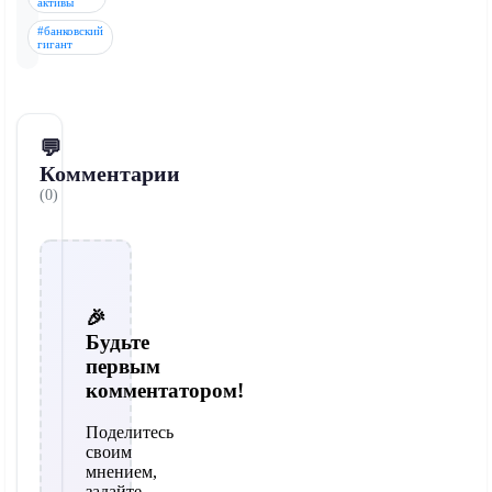
активы
#банковский
гигант
💬
Комментарии
(0)
🎉
Будьте
первым
комментатором!
Поделитесь
своим
мнением,
задайте