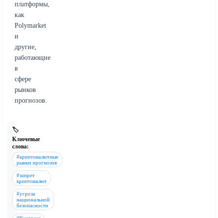
платформы,
как
Polymarket
и
другие,
работающие
в
сфере
рынков
прогнозов.
🏷️
Ключевые
слова:
#криптовалютные
рынки прогнозов
#запрет
криптовалют
#угроза
национальной
безопасности