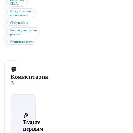
#Конгресс
США
#регулирование
криптовалют
#Polymarket
#манипулирование
рынком
#криптоновости
💬
Комментарии
(0)
🎉
Будьте
первым