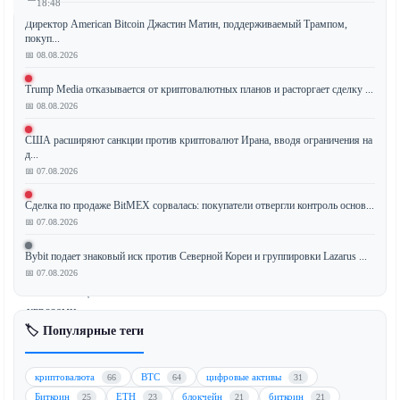
18:48
Директор American Bitcoin Джастин Матин, поддерживаемый Трампом,
покуп...
📅 08.08.2026
Конгресс
Trump Media отказывается от криптовалютных планов и расторгает сделку ...
США
📅 08.08.2026
усиливает
усилия
США расширяют санкции против криптовалют Ирана, вводя ограничения на
по
д...
📅 07.08.2026
запрету
криптовалютных
Сделка по продаже BitMEX сорвалась: покупатели отвергли контроль основ...
рынков
📅 07.08.2026
прогнозов,
называя
Bybit подает знаковый иск против Северной Кореи и группировки Lazarus ...
их
📅 07.08.2026
возникающими
угрозами
🏷️ Популярные теги
национальной
безопасности.
Законодатели
криптовалюта
BTC
цифровые активы
66
64
31
утверждают,
Биткоин
ETH
блокчейн
биткоин
25
23
21
21