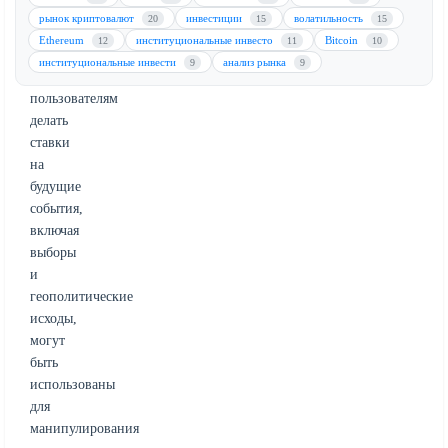
что
рынок криптовалют
инвестиции
волатильность
20
15
15
эти
Ethereum
институциональные инвесто
Bitcoin
12
11
10
платформы,
институциональные инвести
анализ рынка
9
9
позволяющие
пользователям
делать
ставки
на
будущие
события,
включая
выборы
и
геополитические
исходы,
могут
быть
использованы
для
манипулирования