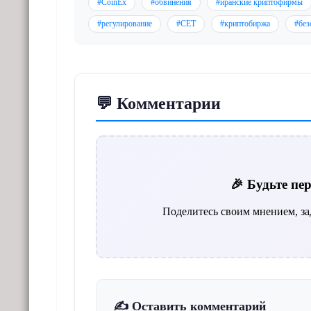
#CoinEx
#обвинения
#иранские криптофирмы
#регулирование
#CET
#криптобиржа
#без
💬 Комментарии
🎉 Будьте п
Поделитесь своим мнением, за
✍️ Оставить комментарий