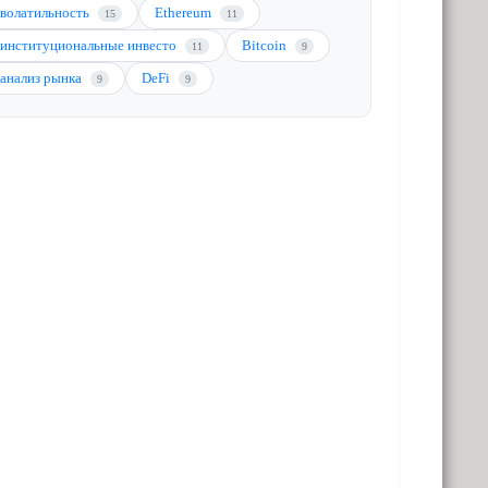
волатильность
Ethereum
15
11
институциональные инвесто
Bitcoin
11
9
анализ рынка
DeFi
9
9