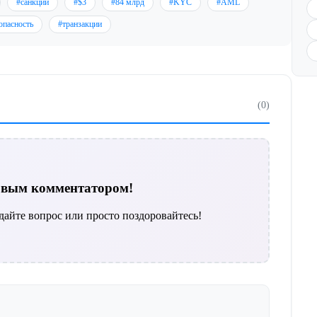
#санкции
#$3
#84 млрд
#KYC
#AML
опасность
#транзакции
(0)
ервым комментатором!
дайте вопрос или просто поздоровайтесь!