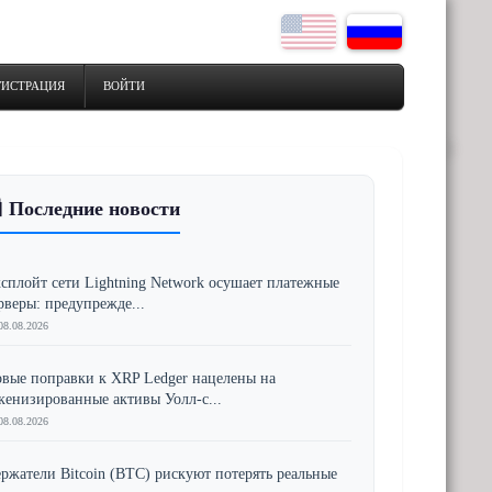
ГИСТРАЦИЯ
ВОЙТИ
 Последние новости
сплойт сети Lightning Network осушает платежные
рверы: предупрежде...
08.08.2026
вые поправки к XRP Ledger нацелены на
кенизированные активы Уолл-с...
08.08.2026
ржатели Bitcoin (BTC) рискуют потерять реальные