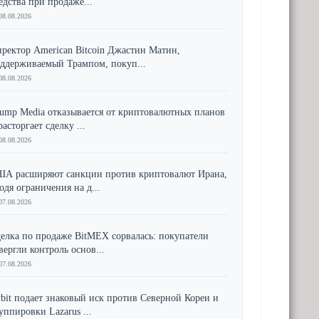
едства при продаже...
08.08.2026
ректор American Bitcoin Джастин Матин,
ддерживаемый Трампом, покуп...
08.08.2026
ump Media отказывается от криптовалютных планов
расторгает сделку ...
08.08.2026
А расширяют санкции против криптовалют Ирана,
одя ограничения на д...
07.08.2026
елка по продаже BitMEX сорвалась: покупатели
вергли контроль основ...
07.08.2026
bit подает знаковый иск против Северной Кореи и
уппировки Lazarus ...