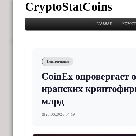
CryptoStatCoins
ГЛАВНАЯ
НОВОС
Нейтральная
CoinEx опровергает 
иранских криптофирм
млрд
📅
25.06.2026 14:19