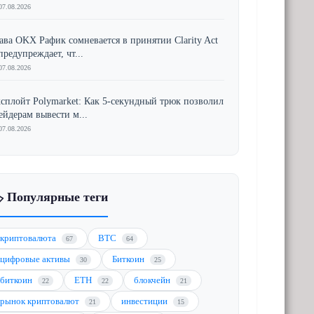
07.08.2026
ава OKX Рафик сомневается в принятии Clarity Act
предупреждает, чт...
07.08.2026
сплойт Polymarket: Как 5-секундный трюк позволил
ейдерам вывести м...
07.08.2026
️ Популярные теги
криптовалюта
BTC
67
64
цифровые активы
Биткоин
30
25
биткоин
ETH
блокчейн
22
22
21
рынок криптовалют
инвестиции
21
15