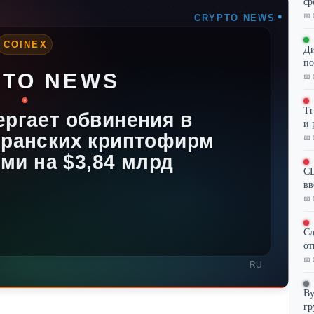
ср
📅 
Ди
по
📅 
Tr
и 
📅 
СШ
вв
📅 
Сд
от
📅 
By
гр