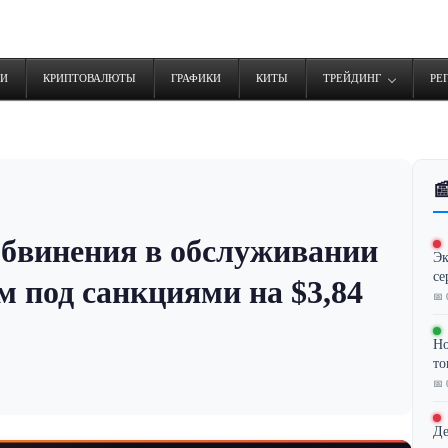
ТИ
КРИПТОВАЛЮТЫ
ГРАФИКИ
КИТЫ
ТРЕЙДИНГ
РЕ

обвинения в обслуживании
Эк
се
 под санкциями на $3,84
📅 
Но
то
📅 
Де