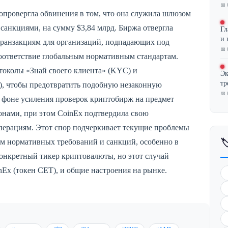
📅 
провергла обвинения в том, что она служила шлюзом
санкциями, на сумму $3,84 млрд. Биржа отвергла
Гл
и 
 транзакциям для организаций, подпадающих под
📅 
оответствие глобальным нормативным стандартам.
отоколы «Знай своего клиента» (KYC) и
Эк
тр
, чтобы предотвратить подобную незаконную
📅 
а фоне усиления проверок криптобирж на предмет
нами, при этом CoinEx подтвердила свою
перациям. Этот спор подчеркивает текущие проблемы
ем нормативных требований и санкций, особенно в

онкретный тикер криптовалюты, но этот случай
nEx (токен CET), и общие настроения на рынке.