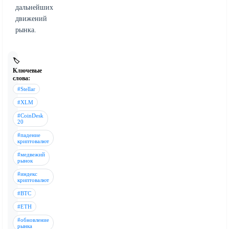
дальнейших
движений
рынка.
🏷️
Ключевые
слова:
#Stellar
#XLM
#CoinDesk
20
#падение
криптовалют
#медвежий
рынок
#индекс
криптовалют
#BTC
#ETH
#обновление
рынка