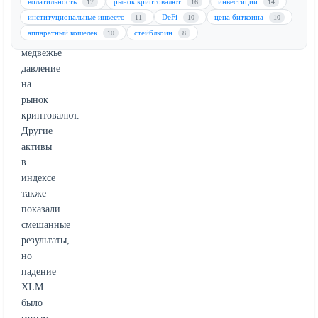
волатильность
рынок криптовалют
инвестиции
17
16
14
индекс
институциональные инвесто
DeFi
цена биткоина
11
10
10
вниз,
аппаратный кошелек
стейблкоин
10
8
подчеркивая
медвежье
давление
на
рынок
криптовалют.
Другие
активы
в
индексе
также
показали
смешанные
результаты,
но
падение
XLM
было