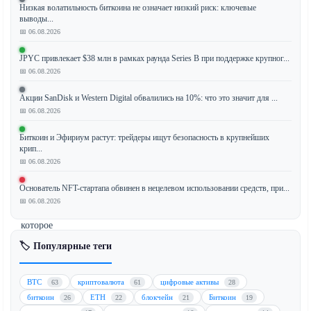
Низкая волатильность биткоина не означает низкий риск: ключевые
выводы...
Индекс
📅 06.08.2026
CoinDesk
20
JPYC привлекает $38 млн в рамках раунда Series B при поддержке крупног...
📅 06.08.2026
показал
снижение,
Акции SanDisk и Western Digital обвалились на 10%: что это значит для ...
в
📅 06.08.2026
основном
из-
Биткоин и Эфириум растут: трейдеры ищут безопасность в крупнейших
крип...
за
📅 06.08.2026
значительного
падения
Основатель NFT-стартапа обвинен в нецелевом использовании средств, при...
Stellar
📅 06.08.2026
(XLM),
которое
составило
🏷️ Популярные теги
8,4%.
Такая
BTC
криптовалюта
цифровые активы
63
61
28
динамика
биткоин
ETH
блокчейн
Биткоин
26
22
21
19
потянула