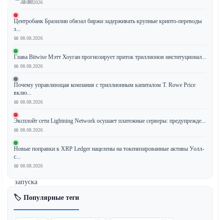
23:18
📅 08.08.2026
Центробанк Бразилии обязал биржи задерживать крупные крипто-переводы
з...
📅 08.08.2026
Криптовалютная
биржа
Глава Bitwise Мэтт Хоуган прогнозирует приток триллионов институционал...
Coinbase
📅 08.08.2026
объявила
о
Почему управляющая компания с триллионным капиталом T. Rowe Price
вклю...
стратегических
📅 08.08.2026
инвестициях
в
Эксплойт сети Lightning Network осушает платежные серверы: предупрежде...
проект
📅 08.08.2026
Ethena
Новые поправки к XRP Ledger нацелены на токенизированные активы Уолл-
(ENA)
с...
в
📅 08.08.2026
преддверии
запуска
нового
🏷️ Популярные теги
сберегательного
продукта.