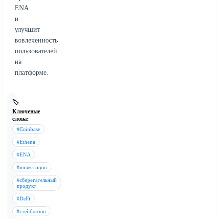
ENA
и
улучшит
вовлеченность
пользователей
на
платформе.
🏷️
Ключевые
слова:
#Coinbase
#Ethena
#ENA
#инвестиции
#сберегательный
продукт
#DeFi
#стейблкоин