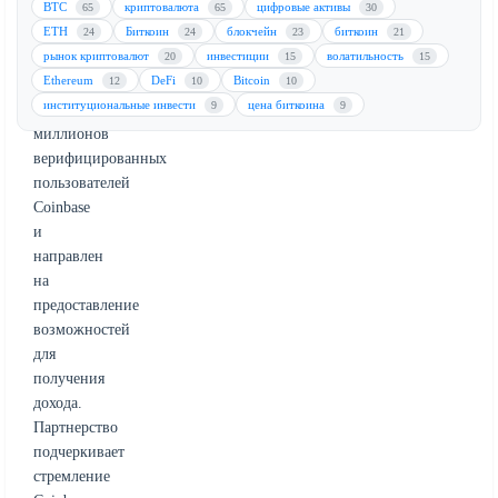
BTC
криптовалюта
цифровые активы
65
65
30
Этот
ETH
Биткоин
блокчейн
биткоин
24
24
23
21
продукт
рынок криптовалют
инвестиции
волатильность
20
15
15
предназначен
Ethereum
DeFi
Bitcoin
12
10
10
для
институциональные инвести
цена биткоина
9
9
100
миллионов
верифицированных
пользователей
Coinbase
и
направлен
на
предоставление
возможностей
для
получения
дохода.
Партнерство
подчеркивает
стремление