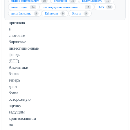
рынок криптовалют
блокчейн
волатильность
19
19
16
на
инвестиции
институциональные инвесто
DeFi
14
11
10
резкое
цена Биткоина
Ethereum
Bitcoin
9
9
9
сокращение
притоков
в
спотовые
биржевые
инвестиционные
фонды
(ETF).
Аналитики
банка
теперь
дают
более
осторожную
оценку
ведущим
криптовалютам
на