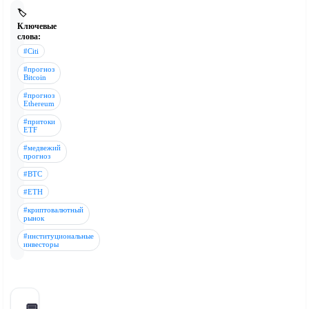
🏷️
Ключевые
слова:
#Citi
#прогноз
Bitcoin
#прогноз
Ethereum
#притоки
ETF
#медвежий
прогноз
#BTC
#ETH
#криптовалютный
рынок
#институциональные
инвесторы