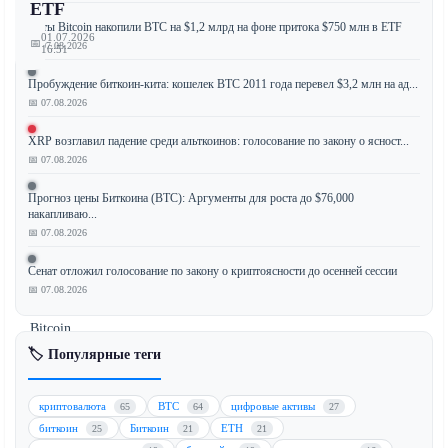
ETF
Киты Bitcoin накопили BTC на $1,2 млрд на фоне притока $750 млн в ETF
01.07.2026
📅
📅 07.08.2026
16:51
Пробуждение биткоин-кита: кошелек BTC 2011 года перевел $3,2 млн на ад...
📅 07.08.2026
Citi
XRP возглавил падение среди альткоинов: голосование по закону о ясност...
значительно
📅 07.08.2026
снизил
свои
Прогноз цены Биткоина (BTC): Аргументы для роста до $76,000
накапливаю...
12-
📅 07.08.2026
месячные
ценовые
Сенат отложил голосование по закону о криптоясности до осенней сессии
прогнозы
📅 07.08.2026
для
Bitcoin
(BTC)
🏷️ Популярные теги
и
Ethereum
криптовалюта
BTC
цифровые активы
65
64
27
(ETH),
биткоин
Биткоин
ETH
25
21
21
ссылаясь