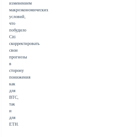
изменением
макроэкономических
условий,
что
побудило
Citi
скорректировать
свои
прогнозы
в
сторону
понижения
как
для
BTC,
так
и
для
ETH.