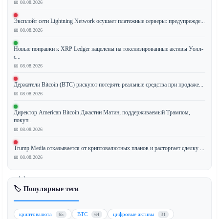
📅 08.08.2026
компания
Chainalysis
Эксплойт сети Lightning Network осушает платежные серверы: предупрежде...
предложила
📅 08.08.2026
новый
Новые поправки к XRP Ledger нацелены на токенизированные активы Уолл-
набор
с...
стандартов
📅 08.08.2026
для
отслеживания
Держатели Bitcoin (BTC) рискуют потерять реальные средства при продаже...
блокчейна.
📅 08.08.2026
Эти
Директор American Bitcoin Джастин Матин, поддерживаемый Трампом,
стандарты
покуп...
направлены
📅 08.08.2026
на
повышение
Trump Media отказывается от криптовалютных планов и расторгает сделку ...
точности
📅 08.08.2026
и
эффективности
🏷️ Популярные теги
отслеживания
криптовалютных
транзакций
криптовалюта
BTC
цифровые активы
65
64
31