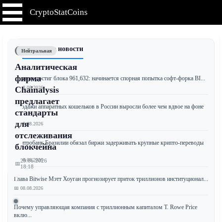
CryptoStatCoins
📰 Последние новости
Нейтральная
Аналитическая
фирма
Биткоин достиг блока 961,632: начинается спорная попытка софт-форка BI...
📅 08.08.2026
Chainalysis
предлагает
Продажи аппаратных кошельков в России выросли более чем вдвое на фоне
стандарты
...
для
📅 08.08.2026
отслеживания
Центробанк Бразилии обязал биржи задерживать крупные крипто-переводы
блокчейна
з...
📅 08.08.2026
29.06.2026
📅
18:18
Глава Bitwise Мэтт Хоуган прогнозирует приток триллионов институционал...
📅 08.08.2026
Ведущая
Почему управляющая компания с триллионным капиталом T. Rowe Price
вклю...
криптоаналитическая