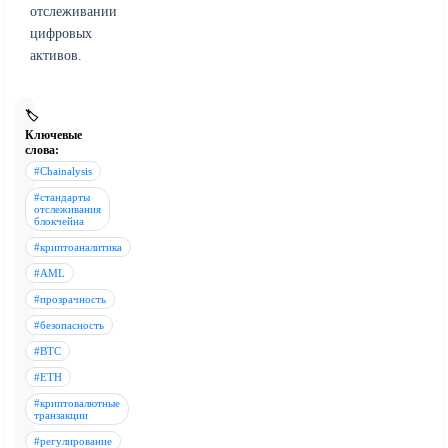
отслеживании
цифровых
активов.
🏷️
Ключевые
слова:
#Chainalysis
#стандарты
отслеживания
блокчейна
#криптоаналитика
#AML
#прозрачность
#безопасность
#BTC
#ETH
#криптовалютные
транзакции
#регулирование