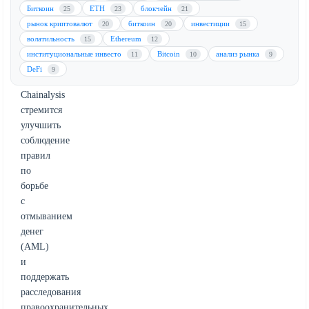
в
Биткоин
ETH
блокчейн
25
23
21
различных
рынок криптовалют
биткоин
инвестиции
20
20
15
блокчейнах.
волатильность
Ethereum
15
12
Устанавливая
институциональные инвесто
Bitcoin
анализ рынка
11
10
9
единые
DeFi
9
протоколы,
Chainalysis
стремится
улучшить
соблюдение
правил
по
борьбе
с
отмыванием
денег
(AML)
и
поддержать
расследования
правоохранительных