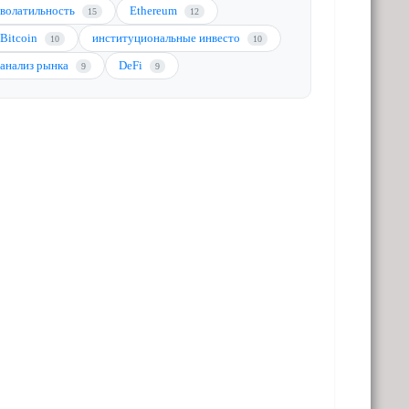
волатильность
Ethereum
15
12
Bitcoin
институциональные инвесто
10
10
анализ рынка
DeFi
9
9