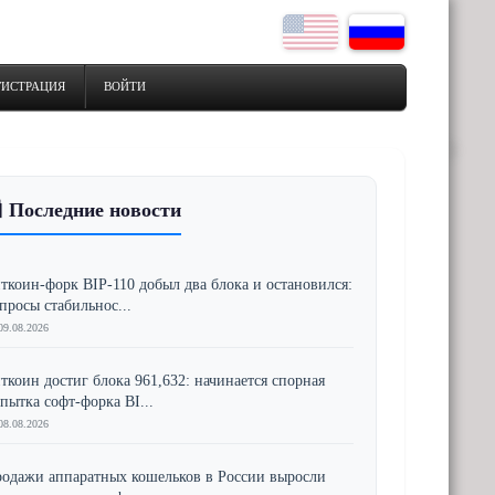
ГИСТРАЦИЯ
ВОЙТИ
 Последние новости
ткоин-форк BIP-110 добыл два блока и остановился:
просы стабильнос...
09.08.2026
ткоин достиг блока 961,632: начинается спорная
пытка софт-форка BI...
08.08.2026
одажи аппаратных кошельков в России выросли