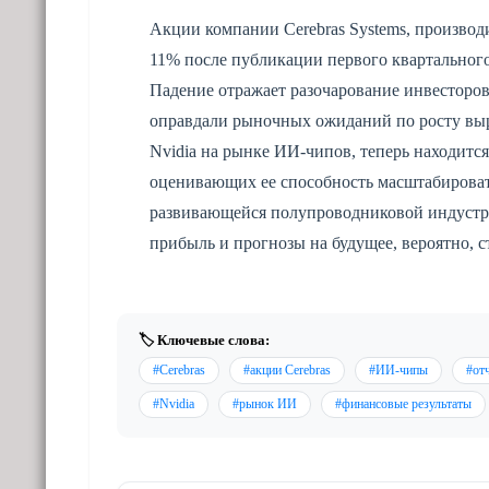
Акции компании Cerebras Systems, производи
11% после публикации первого квартального
Падение отражает разочарование инвесторов
оправдали рыночных ожиданий по росту вы
Nvidia на рынке ИИ-чипов, теперь находитс
оценивающих ее способность масштабироват
развивающейся полупроводниковой индустри
прибыль и прогнозы на будущее, вероятно, 
🏷️ Ключевые слова:
#Cerebras
#акции Cerebras
#ИИ-чипы
#от
#Nvidia
#рынок ИИ
#финансовые результаты