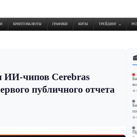
ТИ
КРИПТОВАЛЮТЫ
ГРАФИКИ
КИТЫ
ТРЕЙДИНГ
РЕ

 ИИ-чипов Cerebras
Би
во
первого публичного отчета
📅 
Би
по
📅 
Пр