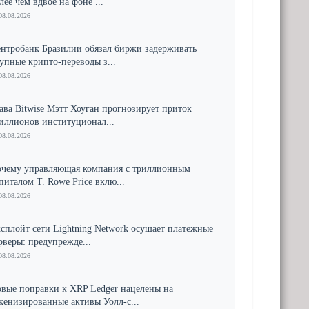
лее чем вдвое на фоне ...
08.08.2026
нтробанк Бразилии обязал биржи задерживать
упные крипто-переводы з...
08.08.2026
ава Bitwise Мэтт Хоуган прогнозирует приток
иллионов институционал...
08.08.2026
чему управляющая компания с триллионным
питалом T. Rowe Price вклю...
08.08.2026
сплойт сети Lightning Network осушает платежные
рверы: предупрежде...
08.08.2026
вые поправки к XRP Ledger нацелены на
кенизированные активы Уолл-с...