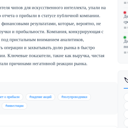
📅 
теля чипов для искусственного интеллекта, упали на
 отчета о прибыли в статусе публичной компании.
Де
ср
 финансовыми результатами, которые, вероятно, не
📅 
ручки и прибыльности. Компания, конкурирующая с
я под пристальным вниманием аналитиков,
Ди
по
ь операции и захватывать долю рынка в быстро
📅 
и. Ключевые показатели, такие как выручка, чистая
стали причинами негативной реакции рынка.

чет о прибыли
#падение акций
#полупроводники
#инвестиции