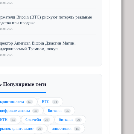
08.08.2026
ржатели Bitcoin (BTC) рискуют потерять реальные
едства при продаже...
08.08.2026
ректор American Bitcoin Джастин Матин,
ддерживаемый Трампом, покуп...
08.08.2026
️ Популярные теги
криптовалюта
BTC
65
64
цифровые активы
Биткоин
30
25
ETH
блокчейн
биткоин
23
22
20
рынок криптовалют
инвестиции
20
15