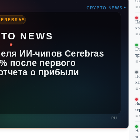
бо
📅 
Це
кр
📅 
Гл
тр
📅 
По
ка
📅 
Эк
се
📅 
Но
то