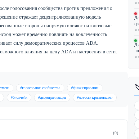
📅 
осле голосования сообщества против предложения о
 решение отражает децентрализованную модель
Де
ср
тересованные стороны напрямую влияют на ключевые
📅 
исход может временно повлиять на вовлеченность
кивает силу демократических процессов ADA.
Ди
по
возможного влияния на цену ADA и настроения в сети.
📅 

отмена
#голосование сообщества
#финансирование
#блокчейн
#децентрализация
#новости криптовалют
(0)