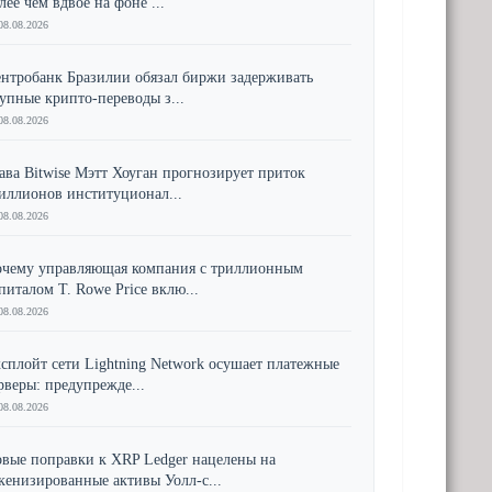
лее чем вдвое на фоне ...
08.08.2026
нтробанк Бразилии обязал биржи задерживать
упные крипто-переводы з...
08.08.2026
ава Bitwise Мэтт Хоуган прогнозирует приток
иллионов институционал...
08.08.2026
чему управляющая компания с триллионным
питалом T. Rowe Price вклю...
08.08.2026
сплойт сети Lightning Network осушает платежные
рверы: предупрежде...
08.08.2026
вые поправки к XRP Ledger нацелены на
кенизированные активы Уолл-с...