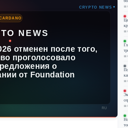
бо
📅 
Це
кр
📅 
Гл
тр
📅 
По
ка
📅 
Эк
се
📅 
Но
то