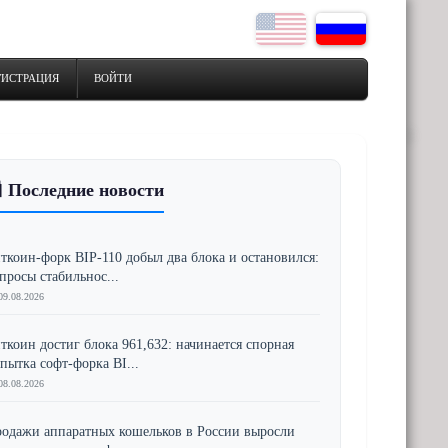
ГИСТРАЦИЯ
ВОЙТИ
 Последние новости
ткоин-форк BIP-110 добыл два блока и остановился:
просы стабильнос...
09.08.2026
ткоин достиг блока 961,632: начинается спорная
пытка софт-форка BI...
08.08.2026
одажи аппаратных кошельков в России выросли