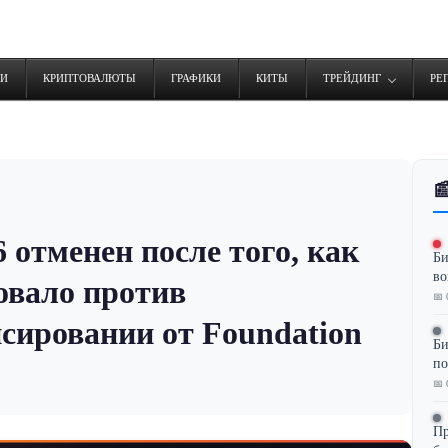
ТИ
КРИПТОВАЛЮТЫ
ГРАФИКИ
КИТЫ
ТРЕЙДИНГ
РЕ

 отменен после того, как
Би
во
овало против
📅 
сировании от Foundation
Би
по
📅 
Пр