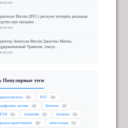
08.08.2026
ржатели Bitcoin (BTC) рискуют потерять реальные
едства при продаже...
08.08.2026
ректор American Bitcoin Джастин Матин,
ддерживаемый Трампом, покуп...
08.08.2026
️ Популярные теги
криптовалюта
BTC
65
64
цифровые активы
Биткоин
30
25
ETH
блокчейн
биткоин
23
22
20
рынок криптовалют
инвестиции
20
15