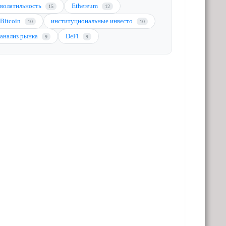
волатильность
Ethereum
15
12
Bitcoin
институциональные инвесто
10
10
анализ рынка
DeFi
9
9