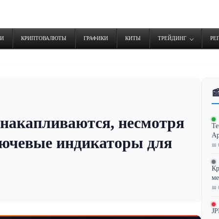
ТИ
КРИПТОВАЛЮТЫ
ГРАФИКИ
КИТЫ
ТРЕЙДИНГ
РЕ

накапливаются, несмотря
Te
Ар
лючевые индикаторы для
📅 
Кр
ме
📅 
JP