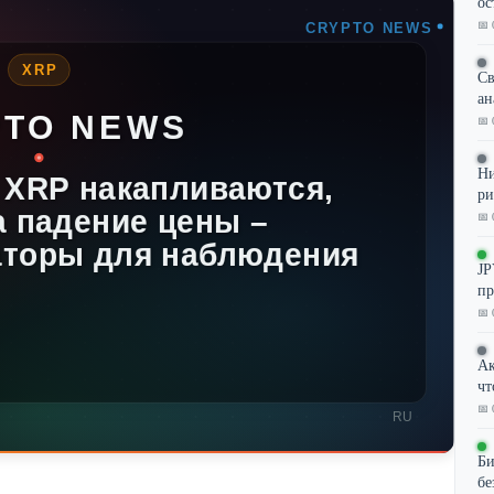
ос
📅 
Св
ан
📅 
Ни
ри
📅 
JP
пр
📅 
Ак
чт
📅 
Би
бе