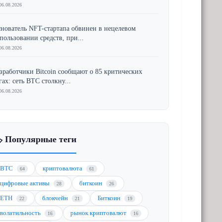
06.08.2026
нователь NFT-стартапа обвинен в нецелевом
пользовании средств, при...
06.08.2026
зработчики Bitcoin сообщают о 85 критических
гах: сеть BTC столкну...
06.08.2026
️ Популярные теги
BTC
криптовалюта
64
61
цифровые активы
биткоин
28
26
ETH
блокчейн
Биткоин
22
21
19
волатильность
рынок криптовалют
16
16