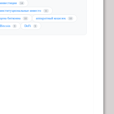
инвестиции
14
институциональные инвесто
11
цена биткоина
аппаратный кошелек
10
10
Bitcoin
DeFi
9
9