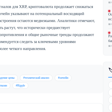
📅 
игналов для XRP, криптовалюта продолжает снижаться
ончейн указывают на потенциальный восходящий
Ос
ис
астроения остаются медвежьими. Аналитики отмечают,
📅 
ть растут, что исторически предшествует
 сопротивления и общие рыночные тренды продолжают
Ра
ба
омендуется следить за ключевыми уровнями
📅 
олее четкого направления.

адение цены
#технический анализ
#ончейн
ьткоин
#Ripple