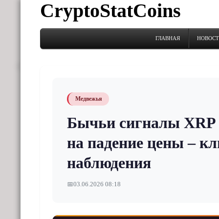
CryptoStatCoins
ГЛАВНАЯ
НОВОС
Медвежья
Бычьи сигналы XRP 
на падение цены – к
наблюдения
📅
03.06.2026 08:18