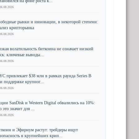
тановился на фоне роста к...
06.08.2026
ободные рынки и инновации, в некоторой степени:
ализ крипторынка
06.08.2026
зкая волатильность биткоина не означает низкий
ск: ключевые выводы...
06.08.2026
YC привлекает $38 млн в рамках раунда Series B
и поддержке крупног...
06.08.2026
ции SanDisk и Western Digital обвалились на 10%:
о это значит для ...
06.08.2026
ткоин и Эфириум растут: трейдеры ищут
зопасность в крупнейших крип...