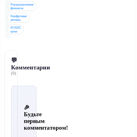
#традиционные
финансы
#цифровые
активы
#USDC
цена
💬
Комментарии
(0)
🎉
Будьте
первым
комментатором!