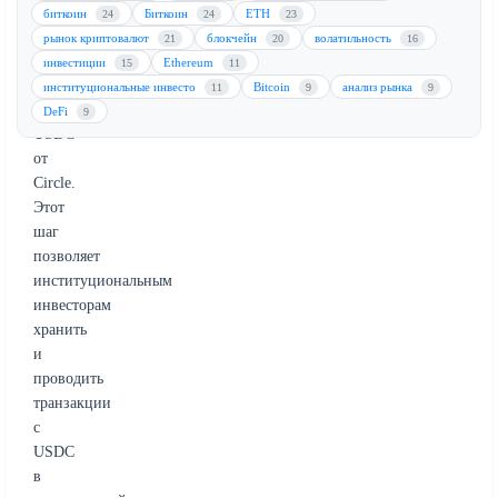
интегрируя
биткоин
Биткоин
ETH
24
24
23
возможности
рынок криптовалют
блокчейн
волатильность
21
20
16
стейблкоинов,
инвестиции
Ethereum
15
11
начиная
институциональные инвесто
Bitcoin
анализ рынка
11
9
9
с
DeFi
9
USDC
от
Circle.
Этот
шаг
позволяет
институциональным
инвесторам
хранить
и
проводить
транзакции
с
USDC
в