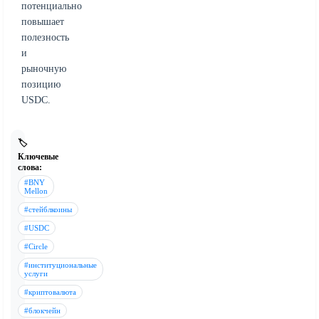
потенциально
повышает
полезность
и
рыночную
позицию
USDC.
🏷️
Ключевые
слова:
#BNY
Mellon
#стейблкоины
#USDC
#Circle
#институциональные
услуги
#криптовалюта
#блокчейн