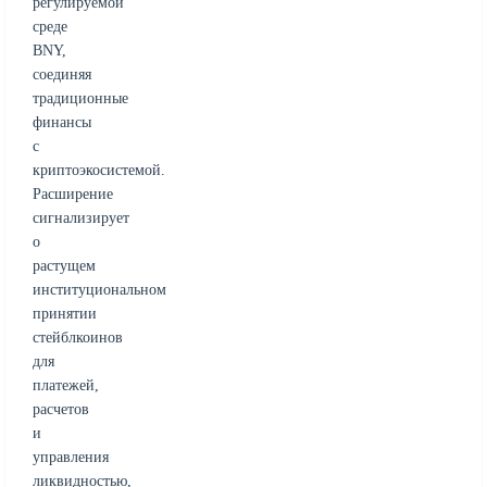
регулируемой
среде
BNY,
соединяя
традиционные
финансы
с
криптоэкосистемой.
Расширение
сигнализирует
о
растущем
институциональном
принятии
стейблкоинов
для
платежей,
расчетов
и
управления
ликвидностью,