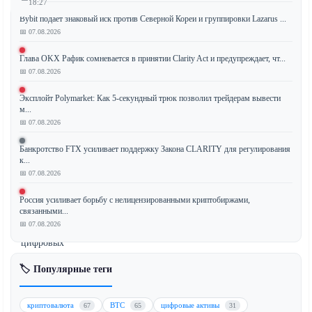
18:27
Bybit подает знаковый иск против Северной Кореи и группировки Lazarus ...
📅 07.08.2026
Глава OKX Рафик сомневается в принятии Clarity Act и предупреждает, чт...
BNY
📅 07.08.2026
Mellon,
крупный
Эксплойт Polymarket: Как 5-секундный трюк позволил трейдерам вывести
банк
м...
с
📅 07.08.2026
Уолл-
Банкротство FTX усиливает поддержку Закона CLARITY для регулирования
стрит,
к...
расширяет
📅 07.08.2026
свои
услуги
Россия усиливает борьбу с нелицензированными криптобиржами,
связанными...
в
📅 07.08.2026
сфере
цифровых
активов
🏷️ Популярные теги
для
институциональных
клиентов,
криптовалюта
BTC
цифровые активы
67
65
31