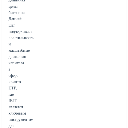
динамику
цены
биткоина.
Данный
шаг
подчеркивает
волатильность
и
масштабные
движения
капитала
в
сфере
крипто-
ETF,
где
IBIT
является
ключевым
инструментом
для