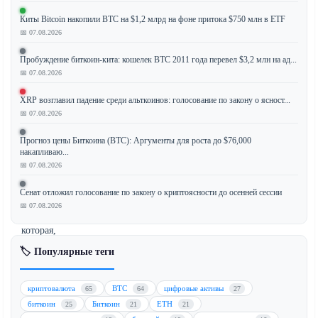
Киты Bitcoin накопили BTC на $1,2 млрд на фоне притока $750 млн в ETF
Спотовый
📅 07.08.2026
биткоин-
ETF
Пробуждение биткоин-кита: кошелек BTC 2011 года перевел $3,2 млн на ад...
📅 07.08.2026
от
BlackRock,
XRP возглавил падение среди альткоинов: голосование по закону о ясност...
IBIT,
📅 07.08.2026
пережил
масштабную
Прогноз цены Биткоина (BTC): Аргументы для роста до $76,000
накапливаю...
продажу
📅 07.08.2026
на
сумму
Сенат отложил голосование по закону о криптоясности до осенней сессии
$1,26
📅 07.08.2026
млрд,
которая,
по
🏷️ Популярные теги
мнению
аналитиков,
криптовалюта
BTC
цифровые активы
65
64
27
стала
биткоин
Биткоин
ETH
25
21
21
быстрым