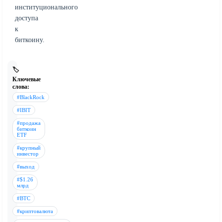
институционального
доступа
к
биткоину.
🏷️
Ключевые
слова:
#BlackRock
#IBIT
#продажа
биткоин
ETF
#крупный
инвестор
#выход
#$1.26
млрд
#BTC
#криптовалюта