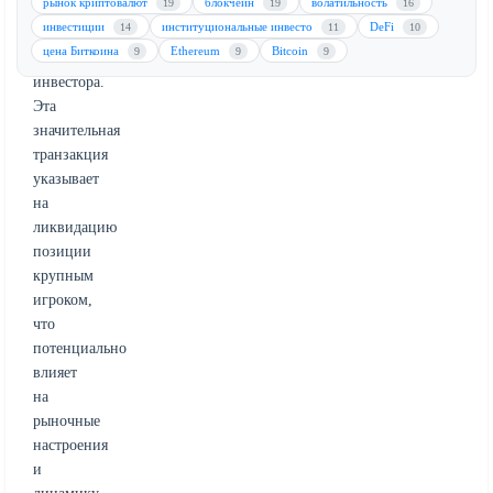
рынок криптовалют
блокчейн
волатильность
19
19
16
выходом
инвестиции
институциональные инвесто
DeFi
14
11
10
крупного
цена Биткоина
Ethereum
Bitcoin
9
9
9
институционального
инвестора.
Эта
значительная
транзакция
указывает
на
ликвидацию
позиции
крупным
игроком,
что
потенциально
влияет
на
рыночные
настроения
и