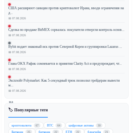
тренд
США расширяют санкции против криптовалют Ирана, вводя ограничения на
биткоина
д...
(BTC)
📅 07.08.2026
официально
Сделка по продаже BitMEX сорвалась: покупатели отвергли контроль основ...
прерван,
📅 07.08.2026
что
сигнализирует
Bybit подает знаковый иск против Северной Кореи и группировки Lazarus ...
о
📅 07.08.2026
возможном
изменении
Глава OKX Рафик сомневается в принятии Clarity Act и предупреждает, чт...
рыночной
📅 07.08.2026
динамики.
Эксплойт Polymarket: Как 5-секундный трюк позволил трейдерам вывести
Это
м...
событие
📅 07.08.2026
происходит
на
фоне
🏷️ Популярные теги
усиления
давнего
криптовалюта
BTC
цифровые активы
67
64
30
сравнения
Биткоин
биткоин
ETH
блокчейн
25
22
22
21