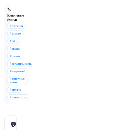
🏷️
Ключевые
слова:
#биткоин
#золото
#BTC
#тренд
#рынок
#волатильность
#медвежий
#защитный
актив
#анализ
#инвесторы
💬