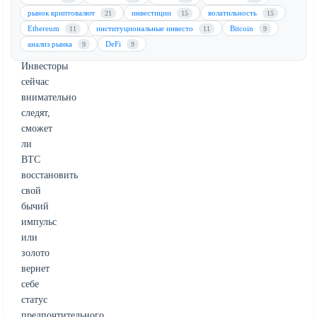
между
рынок криптовалют
инвестиции
волатильность
21
15
15
биткоином
Ethereum
институциональные инвесто
Bitcoin
11
11
9
и
анализ рынка
DeFi
9
9
золотом.
Инвесторы
сейчас
внимательно
следят,
сможет
ли
BTC
восстановить
свой
бычий
импульс
или
золото
вернет
себе
статус
предпочтительного